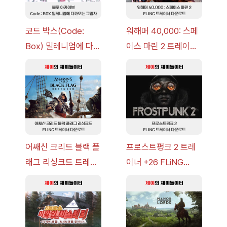
코드 박스(Code:
워해머 40,000: 스페
Box) 밀레니엄에 다가
이스 마린 2 트레이너
오는 그림자 이벤트 공
+7 FLiNG [v1.0-
략 [복각] | 블루 아카
v14.0+] 다운로드
이브
어쌔신 크리드 블랙 플
프로스트펑크 2 트레
래그 리싱크드 트레이
이너 +26 FLiNG
너 +30 FLiNG [v1.0-
[v1.0-v1.6.1+] 다운로
v1.0+] 다운로드
드