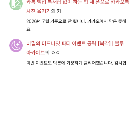
카톡 백업 톡서랍 없이 하는 법 새 폰으로 카카오톡
사진 옮기기
의
카
2026년 7월 기준으로 안 됩니다. 카카오에서 막은 듯해
요.
비밀의 미드나잇 파티 이벤트 공략 [복각] | 블루
아카이브
의
ㅇㅇ
이번 이벤트도 덕분에 가뿐하게 클리어했습니다. 감사합
니다.
비밀의 미드나잇 파티 이벤트 공략 [복각] | 블루
아카이브
의
이부키남편
돌아온 파마자복각 돌아온 EX아방가드르군은 수미카 명
치슛으로 잘 터뜨렸습니다 날더운데 컨디션관리 잘 하시
구 다음이벤트에서 뵐께용~
© 2026 제이의 재미놀이터 |
개인정보 처리방침