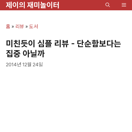
제이의 재미놀이터
컨
메
텐
뉴
츠
홈
»
리뷰
»
도서
로
건
미친듯이 심플 리뷰 - 단순함보다는
너
집중 아닐까
뛰
2014년 12월 24일
기