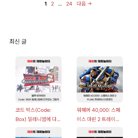
페
페
페
1
2
…
24
다음
→
이
이
이
지
지
지
최신 글
코드 박스(Code:
워해머 40,000: 스페
Box) 밀레니엄에 다가
이스 마린 2 트레이너
오는 그림자 이벤트 공
+7 FLiNG [v1.0-
략 [복각] | 블루 아카
v14.0+] 다운로드