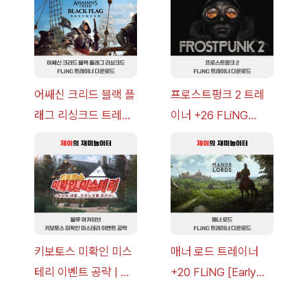
이브
어쌔신 크리드 블랙 플
프로스트펑크 2 트레
래그 리싱크드 트레이
이너 +26 FLiNG
너 +30 FLiNG [v1.0-
[v1.0-v1.6.1+] 다운로
v1.0+] 다운로드
드
키보토스 미확인 미스
매너 로드 트레이너
테리 이벤트 공략 | 블
+20 FLiNG [Early
루 아카이브
Access