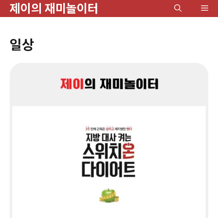
제이의 재미놀이터
컨
메
텐
뉴
츠
일상
로
건
너
뛰
기