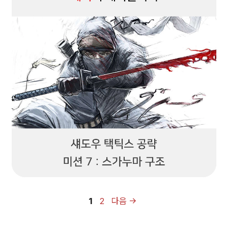
페
페
1
2
다음
→
이
이