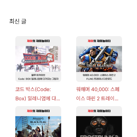
지
지
최신 글
코드 박스(Code:
워해머 40,000: 스페
Box) 밀레니엄에 다가
이스 마린 2 트레이너
오는 그림자 이벤트 공
+7 FLiNG [v1.0-
략 [복각] | 블루 아카
v14.0+] 다운로드
이브