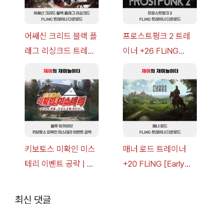
어쌔신 크리드 블랙 플
프로스트펑크 2 트레
래그 리싱크드 트레이
이너 +26 FLiNG
너 +30 FLiNG [v1.0-
[v1.0-v1.6.1+] 다운로
v1.0+] 다운로드
드
키보토스 미확인 미스
매너 로드 트레이너
테리 이벤트 공략 | 블
+20 FLiNG [Early
루 아카이브
Access
2026.07.14+] 다운로
최신 댓글
드