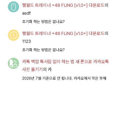
팰월드 트레이너 +48 FLiNG [v1.0+] 다운로드
의
asdf
초기화 하는 방법은 없나요?
팰월드 트레이너 +48 FLiNG [v1.0+] 다운로드
의
1123
초기화 하는 방법은 없나요?
카톡 백업 톡서랍 없이 하는 법 새 폰으로 카카오톡
사진 옮기기
의
카
2026년 7월 기준으로 안 됩니다. 카카오에서 막은 듯해
요.
비밀의 미드나잇 파티 이벤트 공략 [복각] | 블루
아카이브
의
ㅇㅇ
이번 이벤트도 덕분에 가뿐하게 클리어했습니다. 감사합