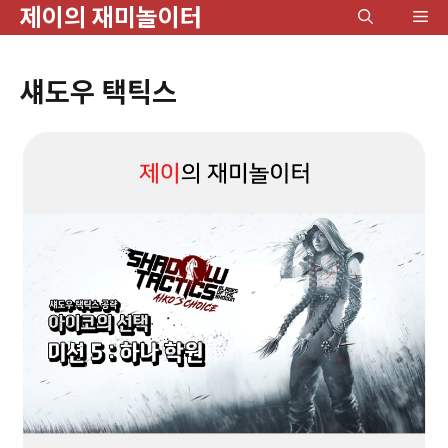
제이의 재미놀이터
컨
메
텐
뉴
츠
섀도우 택틱스
로
건
너
뛰
기