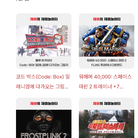
코드 박스(Code: Box) 밀
워해머 40,000: 스페이스
레니엄에 다가오는 그림자
마린 2 트레이너 +7
이벤트 공략 [복각] | 블루
FLiNG [v1.0-v14.0+] 다
아카이브
운로드