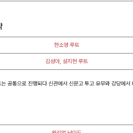
략
한소영 루트
김성아, 설지현 루트
트는 공통으로 진행되다 신관에서 신문고 투고 유무와 강당에서 
왕리얼 난이도