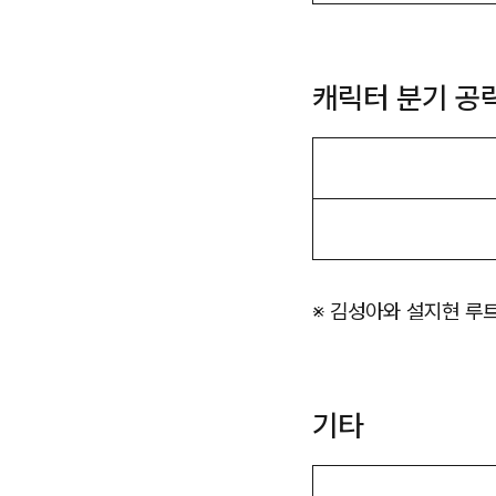
캐릭터 분기 공
※ 김성아와 설지현 루
기타