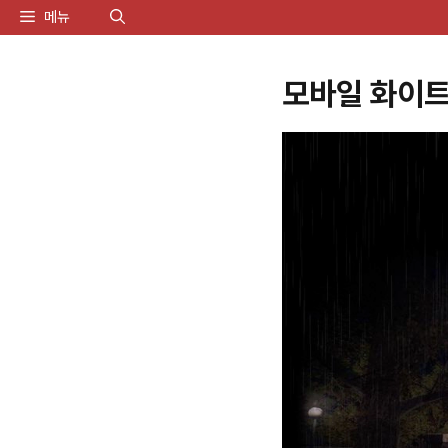
컨
메뉴
텐
모바일 화이트
츠
로
건
너
뛰
기