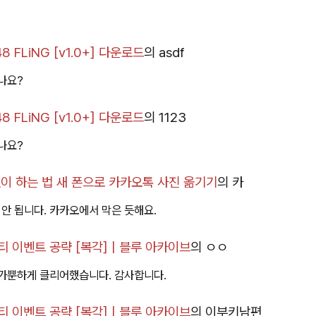
 FLiNG [v1.0+] 다운로드
의
asdf
나요?
 FLiNG [v1.0+] 다운로드
의
1123
나요?
이 하는 법 새 폰으로 카카오톡 사진 옮기기
의
카
 안 됩니다. 카카오에서 막은 듯해요.
 이벤트 공략 [복각] | 블루 아카이브
의
ㅇㅇ
가뿐하게 클리어했습니다. 감사합니다.
 이벤트 공략 [복각] | 블루 아카이브
의
이부키남편