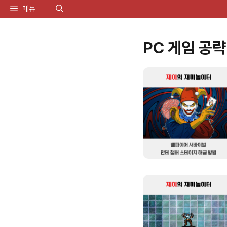
컨
메뉴
텐
PC 게임 공략
츠
로
건
너
뛰
기