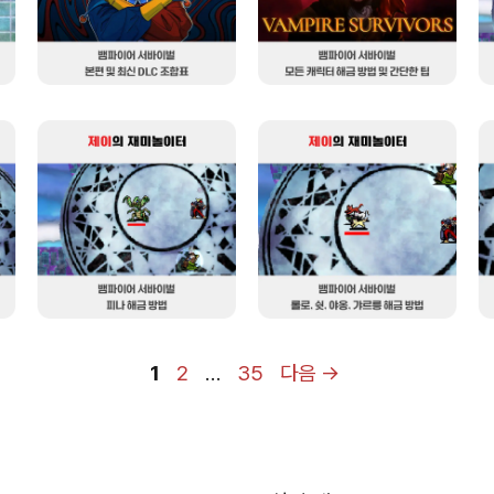
페
페
페
1
2
…
35
다음
→
이
이
이
지
지
지