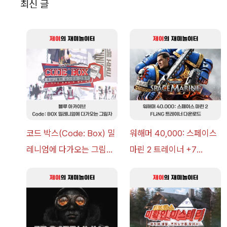
최신 글
코드 박스(Code: Box) 밀
워해머 40,000: 스페이스
레니엄에 다가오는 그림자
마린 2 트레이너 +7
이벤트 공략 [복각] | 블루
FLiNG [v1.0-v14.0+] 다
아카이브
운로드