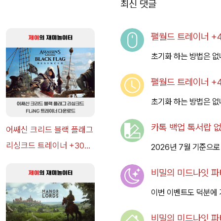
최신 댓글
팰월드 트레이너 +48
초기화 하는 방법은 없
팰월드 트레이너 +48
초기화 하는 방법은 없
카톡 백업 톡서랍 없
어쌔신 크리드 블랙 플래그
리싱크드 트레이너 +30
2026년 7월 기준으로
FLiNG [v1.0-v1.0+] 다운
비밀의 미드나잇 파티
로드
이번 이벤트도 덕분에 
비밀의 미드나잇 파티