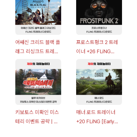
이브
어쌔신 크리드 블랙 플
프로스트펑크 2 트레
래그 리싱크드 트레이
이너 +26 FLiNG
너 +30 FLiNG [v1.0-
[v1.0-v1.6.1+] 다운로
v1.0+] 다운로드
드
키보토스 미확인 미스
매너 로드 트레이너
테리 이벤트 공략 | 블
+20 FLiNG [Early
루 아카이브
Access