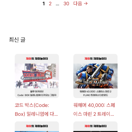
페
페
페
1
2
…
30
다음
→
이
이
이
지
지
지
최신 글
코드 박스(Code:
워해머 40,000: 스페
Box) 밀레니엄에 다가
이스 마린 2 트레이너
오는 그림자 이벤트 공
+7 FLiNG [v1.0-
략 [복각] | 블루 아카
v14.0+] 다운로드