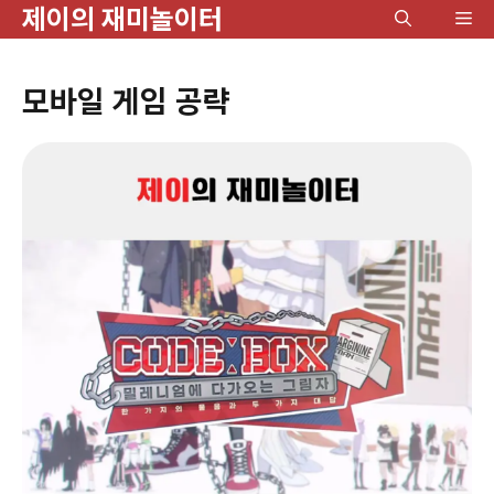
제이의 재미놀이터
컨
메
텐
뉴
츠
모바일 게임 공략
로
건
너
뛰
기