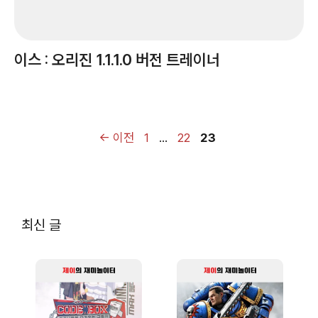
이스 : 오리진 1.1.1.0 버전 트레이너
페
페
페
←
이전
1
…
22
23
이
이
이
지
지
지
최신 글