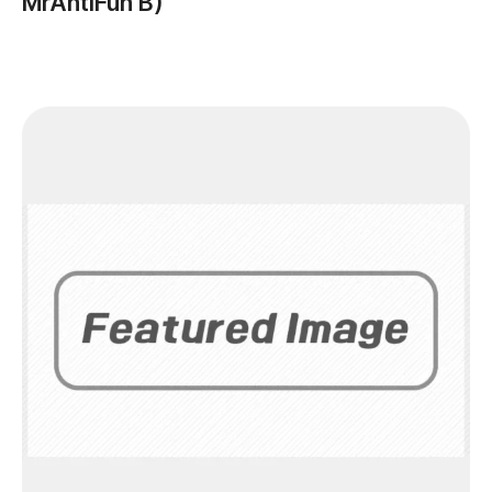
MrAntiFun B)