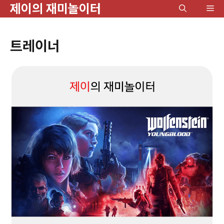
제이의 재미놀이터
컨
메
텐
뉴
츠
트레이너
로
건
너
뛰
기