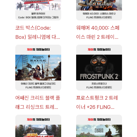
코드 박스(Code:
워해머 40,000: 스페
Box) 밀레니엄에 다가
이스 마린 2 트레이너
오는 그림자 이벤트 공
+7 FLiNG [v1.0-
략 [복각] | 블루 아카
v14.0+] 다운로드
이브
어쌔신 크리드 블랙 플
프로스트펑크 2 트레
래그 리싱크드 트레이
이너 +26 FLiNG
너 +30 FLiNG [v1.0-
[v1.0-v1.6.1+] 다운로
v1.0+] 다운로드
드