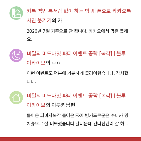
카톡 백업 톡서랍 없이 하는 법 새 폰으로 카카오톡
사진 옮기기
의
카
2026년 7월 기준으로 안 됩니다. 카카오에서 막은 듯해
요.
비밀의 미드나잇 파티 이벤트 공략 [복각] | 블루
아카이브
의
ㅇㅇ
이번 이벤트도 덕분에 가뿐하게 클리어했습니다. 감사합
니다.
비밀의 미드나잇 파티 이벤트 공략 [복각] | 블루
아카이브
의
이부키남편
돌아온 파마자복각 돌아온 EX아방가드르군은 수미카 명
치슛으로 잘 터뜨렸습니다 날더운데 컨디션관리 잘 하시
구 다음이벤트에서 뵐께용~