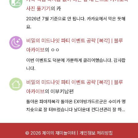
사진 옮기기
의
카
2026년 7월 기준으로 안 됩니다. 카카오에서 막은 듯해
요.
비밀의 미드나잇 파티 이벤트 공략 [복각] | 블루
아카이브
의
ㅇㅇ
이번 이벤트도 덕분에 가뿐하게 클리어했습니다. 감사합
니다.
비밀의 미드나잇 파티 이벤트 공략 [복각] | 블루
아카이브
의
이부키남편
돌아온 파마자복각 돌아온 EX아방가드르군은 수미카 명
치슛으로 잘 터뜨렸습니다 날더운데 컨디션관리 잘 하시
구 다음이벤트에서 뵐께용~
© 2026 제이의 재미놀이터 |
개인정보 처리방침