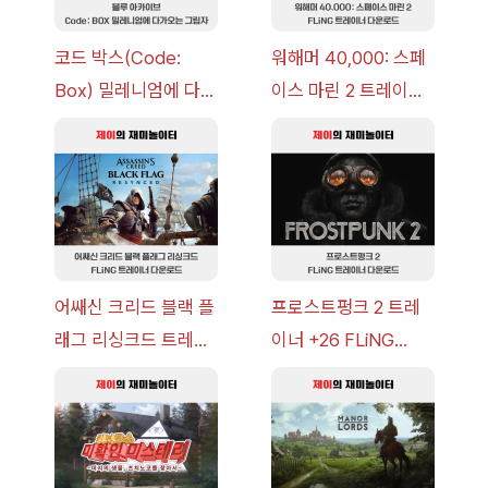
코드 박스(Code:
워해머 40,000: 스페
Box) 밀레니엄에 다가
이스 마린 2 트레이너
오는 그림자 이벤트 공
+7 FLiNG [v1.0-
략 [복각] | 블루 아카
v14.0+] 다운로드
이브
어쌔신 크리드 블랙 플
프로스트펑크 2 트레
래그 리싱크드 트레이
이너 +26 FLiNG
너 +30 FLiNG [v1.0-
[v1.0-v1.6.1+] 다운로
v1.0+] 다운로드
드