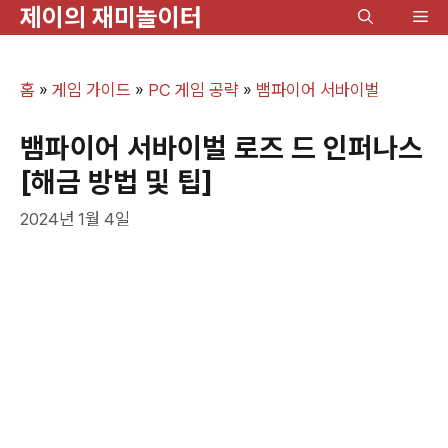
제이의 재미놀이터
컨
메
텐
뉴
츠
홈
»
게임 가이드
»
PC 게임 공략
»
뱀파이어 서바이벌
로
건
뱀파이어 서바이벌 로즈 드 인퍼나스
너
[해금 방법 및 팁]
뛰
2024년 1월 4일
기