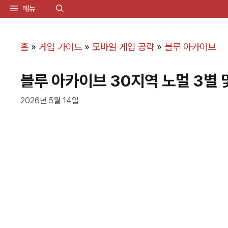
컨
메뉴
텐
츠
홈
»
게임 가이드
»
모바일 게임 공략
»
블루 아카이브
로
블루 아카이브 30지역 노멀 3별 
건
너
2026년 5월 14일
뛰
기