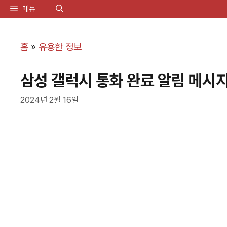
컨
메뉴
텐
츠
홈
»
유용한 정보
로
삼성 갤럭시 통화 완료 알림 메시지
건
너
2024년 2월 16일
뛰
기