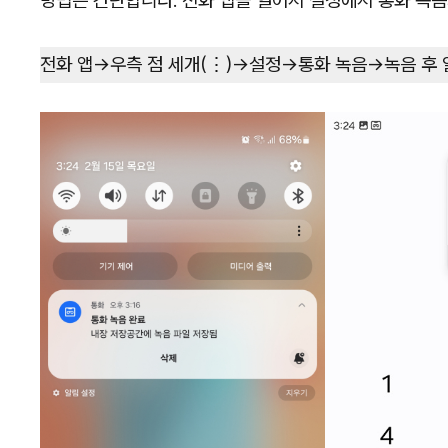
방법은 간단합니다. 전화 앱을 열어서 설정에서 통화 녹
전화 앱→우측 점 세개(⋮)→설정→통화 녹음→녹음 후 