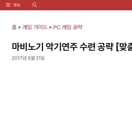
컨
메뉴
텐
츠
홈
»
게임 가이드
»
PC 게임 공략
로
마비노기 악기연주 수련 공략 [맞
건
너
2017년 6월 21일
뛰
기