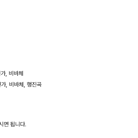
년가, 비바체
년가, 비바체, 행진곡
시면 됩니다.