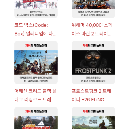
코드 박스(Code:
워해머 40,000: 스페
Box) 밀레니엄에 다가
이스 마린 2 트레이너
오는 그림자 이벤트 공
+7 FLiNG [v1.0-
략 [복각] | 블루 아카
v14.0+] 다운로드
이브
어쌔신 크리드 블랙 플
프로스트펑크 2 트레
래그 리싱크드 트레이
이너 +26 FLiNG
너 +30 FLiNG [v1.0-
[v1.0-v1.6.1+] 다운로
v1.0+] 다운로드
드