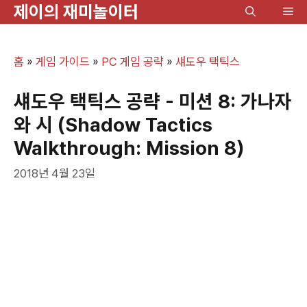
제이의 재미놀이터
컨
메
텐
뉴
츠
홈
»
게임 가이드
»
PC 게임 공략
»
섀도우 택틱스
로
건
섀도우 택틱스 공략 - 미션 8: 가나자
너
와 시 (Shadow Tactics
뛰
Walkthrough: Mission 8)
기
2018년 4월 23일