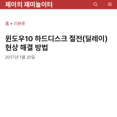
제이의 재미놀이터
컨
메
텐
뉴
츠
홈
»
미분류
로
건
윈도우10 하드디스크 절전(딜레이)
너
현상 해결 방법
뛰
2017년 1월 20일
기