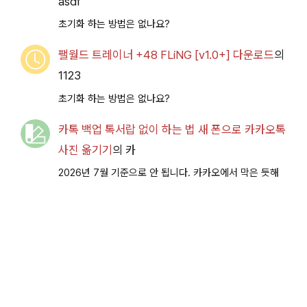
asdf
초기화 하는 방법은 없나요?
팰월드 트레이너 +48 FLiNG [v1.0+] 다운로드
의
1123
초기화 하는 방법은 없나요?
카톡 백업 톡서랍 없이 하는 법 새 폰으로 카카오톡
사진 옮기기
의
카
2026년 7월 기준으로 안 됩니다. 카카오에서 막은 듯해
요.
비밀의 미드나잇 파티 이벤트 공략 [복각] | 블루
아카이브
의
ㅇㅇ
이번 이벤트도 덕분에 가뿐하게 클리어했습니다. 감사합
니다.