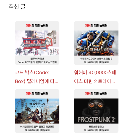
최신 글
코드 박스(Code:
워해머 40,000: 스페
Box) 밀레니엄에 다가
이스 마린 2 트레이너
오는 그림자 이벤트 공
+7 FLiNG [v1.0-
략 [복각] | 블루 아카
v14.0+] 다운로드
이브