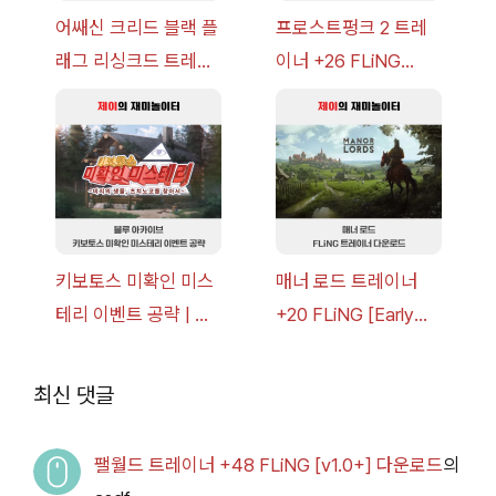
어쌔신 크리드 블랙 플
프로스트펑크 2 트레
래그 리싱크드 트레이
이너 +26 FLiNG
너 +30 FLiNG [v1.0-
[v1.0-v1.6.1+] 다운로
v1.0+] 다운로드
드
키보토스 미확인 미스
매너 로드 트레이너
테리 이벤트 공략 | 블
+20 FLiNG [Early
루 아카이브
Access
2026.07.14+] 다운로
최신 댓글
드
팰월드 트레이너 +48 FLiNG [v1.0+] 다운로드
의