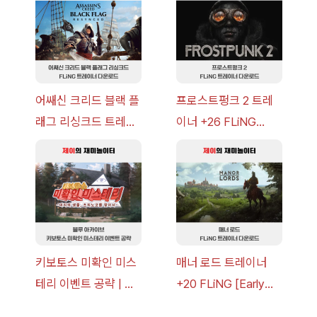
략 [복각] | 블루 아카
v14.0+] 다운로드
이브
어쌔신 크리드 블랙 플
프로스트펑크 2 트레
래그 리싱크드 트레이
이너 +26 FLiNG
너 +30 FLiNG [v1.0-
[v1.0-v1.6.1+] 다운로
v1.0+] 다운로드
드
키보토스 미확인 미스
매너 로드 트레이너
테리 이벤트 공략 | 블
+20 FLiNG [Early
루 아카이브
Access