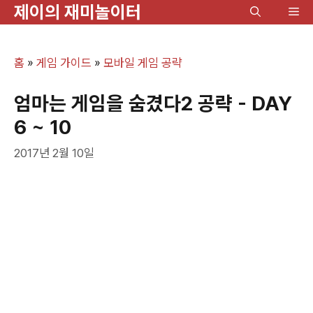
제이의 재미놀이터
컨
메
텐
뉴
츠
홈
»
게임 가이드
»
모바일 게임 공략
로
건
엄마는 게임을 숨겼다2 공략 - DAY
너
6 ~ 10
뛰
2017년 2월 10일
기