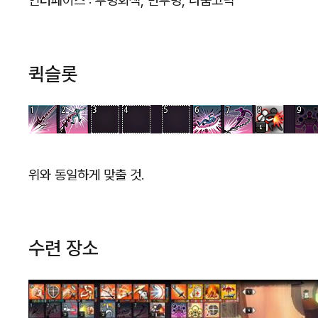
인터페이스 : 투명회색, 반투명, 나눔고딕
퀵슬롯
위와 동일하게 맞출 것.
수련 장소