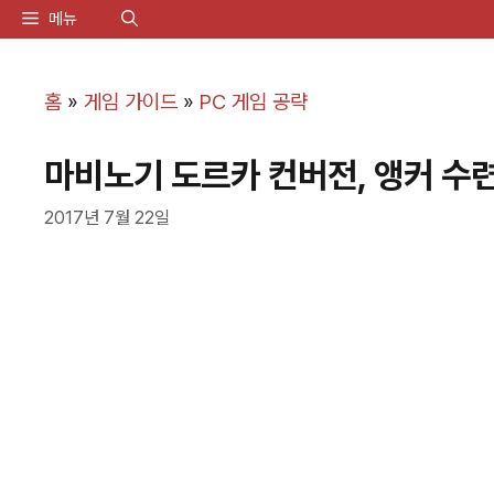
컨
메뉴
텐
츠
홈
»
게임 가이드
»
PC 게임 공략
로
마비노기 도르카 컨버전, 앵커 수련
건
너
2017년 7월 22일
뛰
기