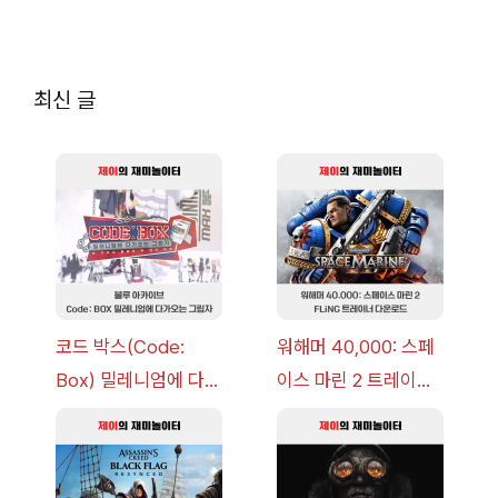
최신 글
코드 박스(Code:
워해머 40,000: 스페
Box) 밀레니엄에 다가
이스 마린 2 트레이너
오는 그림자 이벤트 공
+7 FLiNG [v1.0-
략 [복각] | 블루 아카
v14.0+] 다운로드
이브