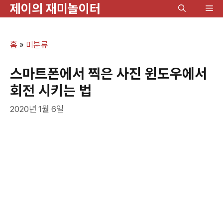
제이의 재미놀이터
컨
메
텐
뉴
츠
홈
»
미분류
로
건
스마트폰에서 찍은 사진 윈도우에서
너
회전 시키는 법
뛰
2020년 1월 6일
기