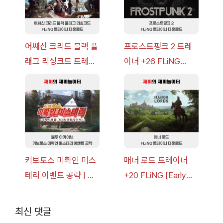
어쌔신 크리드 블랙 플
프로스트펑크 2 트레
래그 리싱크드 트레이
이너 +26 FLiNG
너 +30 FLiNG [v1.0-
[v1.0-v1.6.1+] 다운로
v1.0+] 다운로드
드
키보토스 미확인 미스
매너 로드 트레이너
테리 이벤트 공략 | 블
+20 FLiNG [Early
루 아카이브
Access
2026.07.14+] 다운로
최신 댓글
드