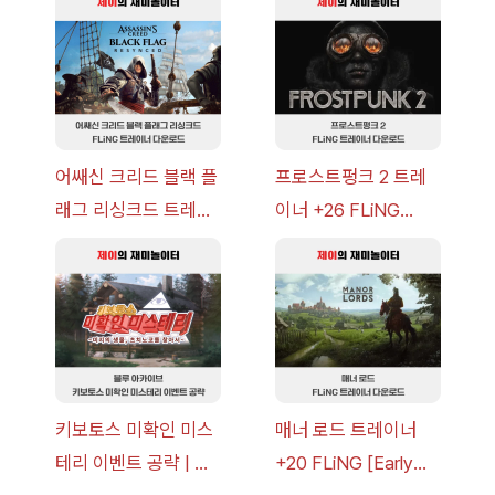
략 [복각] | 블루 아카
v14.0+] 다운로드
이브
어쌔신 크리드 블랙 플
프로스트펑크 2 트레
래그 리싱크드 트레이
이너 +26 FLiNG
너 +30 FLiNG [v1.0-
[v1.0-v1.6.1+] 다운로
v1.0+] 다운로드
드
키보토스 미확인 미스
매너 로드 트레이너
테리 이벤트 공략 | 블
+20 FLiNG [Early