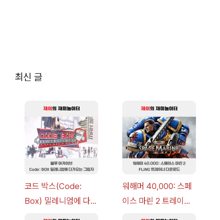
최신 글
코드 박스(Code:
워해머 40,000: 스페
Box) 밀레니엄에 다가
이스 마린 2 트레이너
오는 그림자 이벤트 공
+7 FLiNG [v1.0-