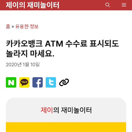
제이의 재미놀이터
컨
메
텐
뉴
츠
홈
»
유용한 정보
로
건
카카오뱅크 ATM 수수료 표시되도
너
놀라지 마세요.
뛰
2020년 1월 10일
기