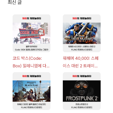
최신 글
코드 박스(Code:
워해머 40,000: 스페
Box) 밀레니엄에 다가
이스 마린 2 트레이너
오는 그림자 이벤트 공
+7 FLiNG [v1.0-
략 [복각] | 블루 아카
v14.0+] 다운로드
이브