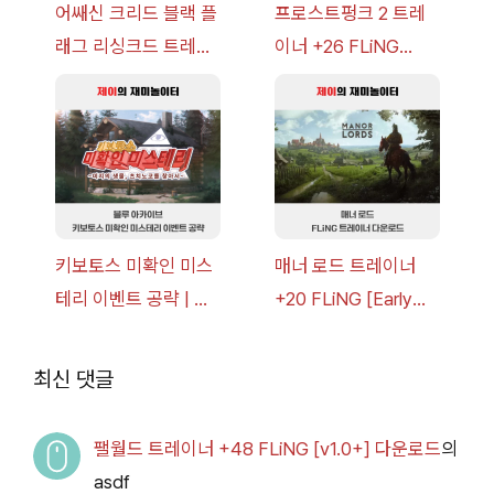
어쌔신 크리드 블랙 플
프로스트펑크 2 트레
래그 리싱크드 트레이
이너 +26 FLiNG
너 +30 FLiNG [v1.0-
[v1.0-v1.6.1+] 다운로
v1.0+] 다운로드
드
키보토스 미확인 미스
매너 로드 트레이너
테리 이벤트 공략 | 블
+20 FLiNG [Early
루 아카이브
Access
2026.07.14+] 다운로
최신 댓글
드
팰월드 트레이너 +48 FLiNG [v1.0+] 다운로드
의
asdf