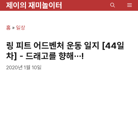
제이의 재미놀이터
컨
메
텐
뉴
츠
홈
»
일상
로
건
링 피트 어드벤처 운동 일지 [44일
너
차] - 드래고를 향해…!
뛰
2020년 1월 10일
기