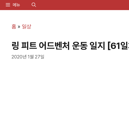
컨
메뉴
텐
츠
홈
»
일상
로
링 피트 어드벤처 운동 일지 [61일
건
너
2020년 1월 27일
뛰
기