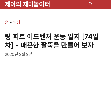
제이의 재미놀이터
컨
메
텐
뉴
츠
홈
»
일상
로
건
링 피트 어드벤처 운동 일지 [74일
너
차] - 매끈한 팔뚝을 만들어 보자
뛰
2020년 2월 9일
기