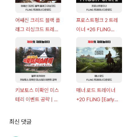
어쌔신 크리드 블랙 플
프로스트펑크 2 트레
래그 리싱크드 트레이
이너 +26 FLiNG
너 +30 FLiNG [v1.0-
[v1.0-v1.6.1+] 다운로
v1.0+] 다운로드
드
키보토스 미확인 미스
매너 로드 트레이너
테리 이벤트 공략 | 블
+20 FLiNG [Early
루 아카이브
Access
2026.07.14+] 다운로
최신 댓글
드