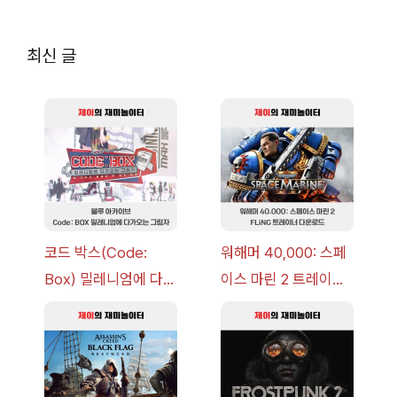
최신 글
코드 박스(Code:
워해머 40,000: 스페
Box) 밀레니엄에 다가
이스 마린 2 트레이너
오는 그림자 이벤트 공
+7 FLiNG [v1.0-
략 [복각] | 블루 아카
v14.0+] 다운로드
이브