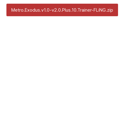
Metro.Exodus.v1.0-v2.0.Plus.10.Trainer-FLiNG.zip