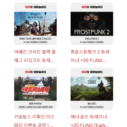
오는 그림자 이벤트 공
+7 FLiNG [v1.0-
략 [복각] | 블루 아카
v14.0+] 다운로드
이브
어쌔신 크리드 블랙 플
프로스트펑크 2 트레
래그 리싱크드 트레이
이너 +26 FLiNG
너 +30 FLiNG [v1.0-
[v1.0-v1.6.1+] 다운로
v1.0+] 다운로드
드
키보토스 미확인 미스
매너 로드 트레이너
테리 이벤트 공략 | 블
+20 FLiNG [Early