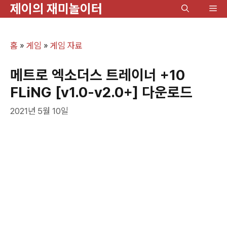
제이의 재미놀이터
컨
메
텐
뉴
츠
홈
»
게임
»
게임 자료
로
건
메트로 엑소더스 트레이너 +10
너
FLiNG [v1.0-v2.0+] 다운로드
뛰
2021년 5월 10일
기