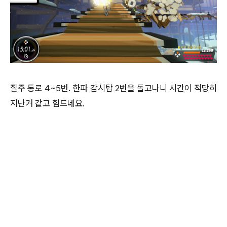
질주 통로 4~5번. 한파 감시탑 2번을 돌고나니 시간이 적당히
지난거 같고 힘드네요.