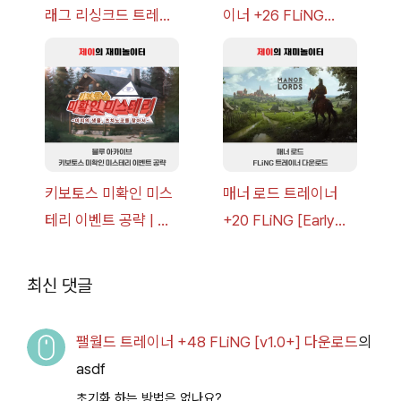
래그 리싱크드 트레이
이너 +26 FLiNG
너 +30 FLiNG [v1.0-
[v1.0-v1.6.1+] 다운로
v1.0+] 다운로드
드
키보토스 미확인 미스
매너 로드 트레이너
테리 이벤트 공략 | 블
+20 FLiNG [Early
루 아카이브
Access
2026.07.14+] 다운로
최신 댓글
드
팰월드 트레이너 +48 FLiNG [v1.0+] 다운로드
의
asdf
초기화 하는 방법은 없나요?