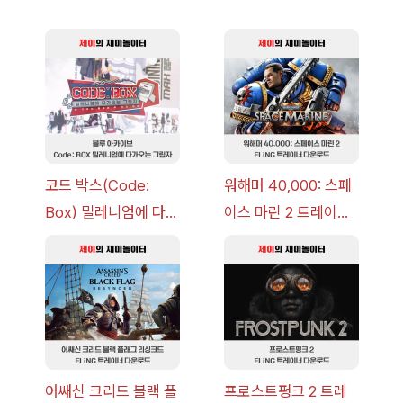
코드 박스(Code:
워해머 40,000: 스페
Box) 밀레니엄에 다가
이스 마린 2 트레이너
오는 그림자 이벤트 공
+7 FLiNG [v1.0-
략 [복각] | 블루 아카
v14.0+] 다운로드
이브
어쌔신 크리드 블랙 플
프로스트펑크 2 트레