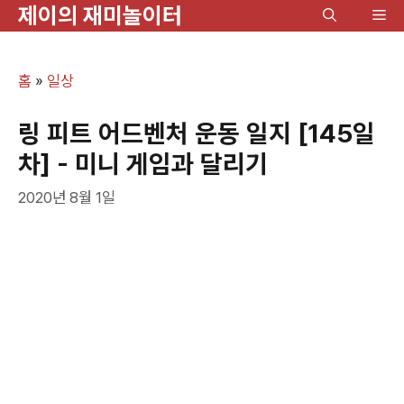
제이의 재미놀이터
컨
메
텐
뉴
츠
홈
»
일상
로
건
링 피트 어드벤처 운동 일지 [145일
너
차] - 미니 게임과 달리기
뛰
2020년 8월 1일
기