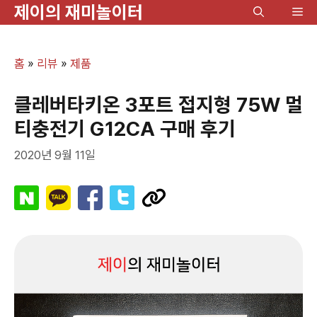
제이의 재미놀이터
컨
메
텐
뉴
츠
홈
»
리뷰
»
제품
로
건
클레버타키온 3포트 접지형 75W 멀
너
티충전기 G12CA 구매 후기
뛰
2020년 9월 11일
기