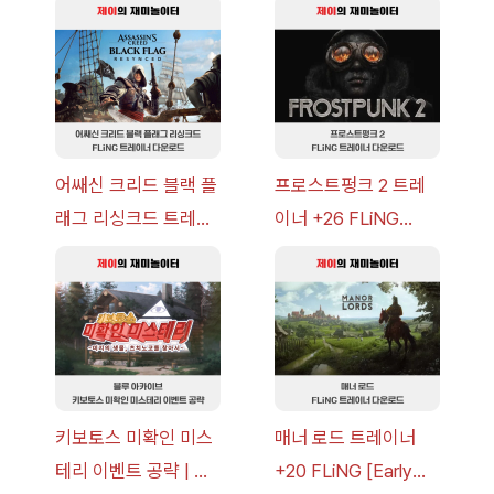
략 [복각] | 블루 아카
v14.0+] 다운로드
이브
어쌔신 크리드 블랙 플
프로스트펑크 2 트레
래그 리싱크드 트레이
이너 +26 FLiNG
너 +30 FLiNG [v1.0-
[v1.0-v1.6.1+] 다운로
v1.0+] 다운로드
드
키보토스 미확인 미스
매너 로드 트레이너
테리 이벤트 공략 | 블
+20 FLiNG [Early