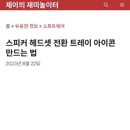
제이의 재미놀이터
컨
메
텐
뉴
츠
홈
»
유용한 정보
»
소프트웨어
로
건
스피커 헤드셋 전환 트레이 아이콘
너
만드는 법
뛰
2023년 8월 22일
기