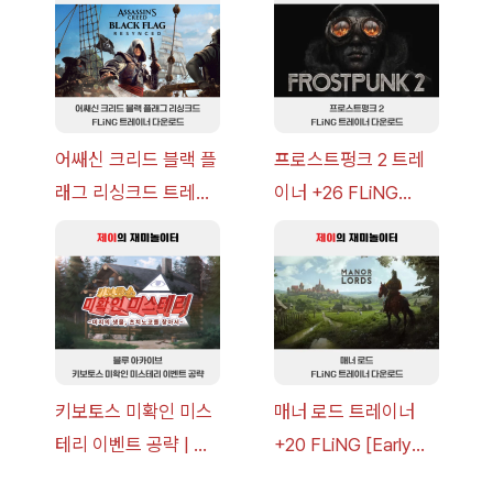
략 [복각] | 블루 아카
v14.0+] 다운로드
이브
어쌔신 크리드 블랙 플
프로스트펑크 2 트레
래그 리싱크드 트레이
이너 +26 FLiNG
너 +30 FLiNG [v1.0-
[v1.0-v1.6.1+] 다운로
v1.0+] 다운로드
드
키보토스 미확인 미스
매너 로드 트레이너
테리 이벤트 공략 | 블
+20 FLiNG [Early
루 아카이브
Access