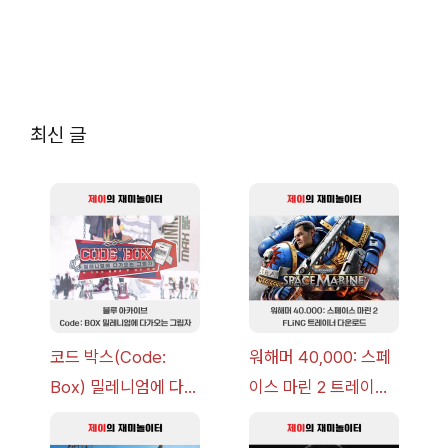
최신 글
코드 박스(Code:
워해머 40,000: 스페
Box) 밀레니엄에 다가
이스 마린 2 트레이너
오는 그림자 이벤트 공
+7 FLiNG [v1.0-
략 [복각] | 블루 아카
v14.0+] 다운로드