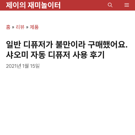
제이의 재미놀이터
컨
메
텐
뉴
츠
홈
»
리뷰
»
제품
로
건
일반 디퓨저가 불만이라 구매했어요.
너
샤오미 자동 디퓨저 사용 후기
뛰
2021년 1월 15일
기