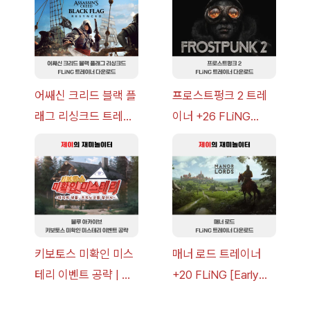
이브
어쌔신 크리드 블랙 플
프로스트펑크 2 트레
래그 리싱크드 트레이
이너 +26 FLiNG
너 +30 FLiNG [v1.0-
[v1.0-v1.6.1+] 다운로
v1.0+] 다운로드
드
키보토스 미확인 미스
매너 로드 트레이너
테리 이벤트 공략 | 블
+20 FLiNG [Early
루 아카이브
Access