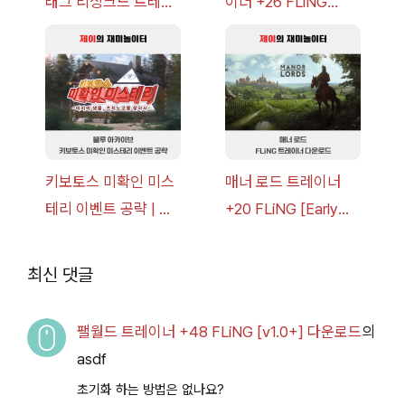
래그 리싱크드 트레이
이너 +26 FLiNG
너 +30 FLiNG [v1.0-
[v1.0-v1.6.1+] 다운로
v1.0+] 다운로드
드
키보토스 미확인 미스
매너 로드 트레이너
테리 이벤트 공략 | 블
+20 FLiNG [Early
루 아카이브
Access
2026.07.14+] 다운로
최신 댓글
드
팰월드 트레이너 +48 FLiNG [v1.0+] 다운로드
의
asdf
초기화 하는 방법은 없나요?