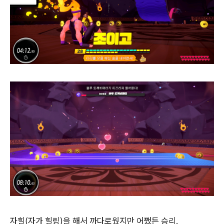
자힐(자가 힐링)을 해서 까다로웠지만 어쨌든 승리.