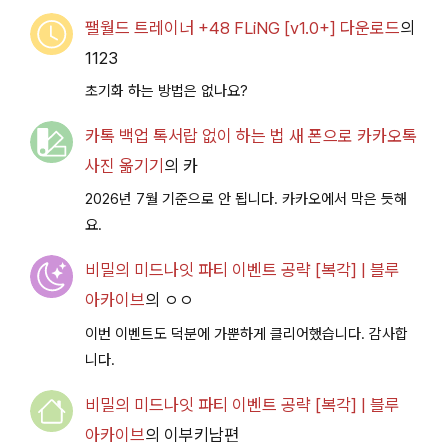
팰월드 트레이너 +48 FLiNG [v1.0+] 다운로드
의
1123
초기화 하는 방법은 없나요?
카톡 백업 톡서랍 없이 하는 법 새 폰으로 카카오톡
사진 옮기기
의
카
2026년 7월 기준으로 안 됩니다. 카카오에서 막은 듯해
요.
비밀의 미드나잇 파티 이벤트 공략 [복각] | 블루
아카이브
의
ㅇㅇ
이번 이벤트도 덕분에 가뿐하게 클리어했습니다. 감사합
니다.
비밀의 미드나잇 파티 이벤트 공략 [복각] | 블루
아카이브
의
이부키남편