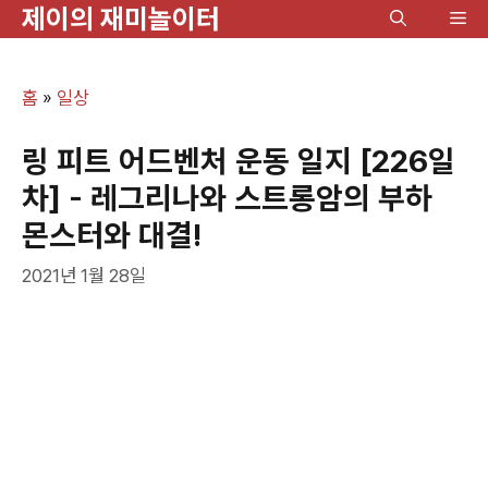
제이의 재미놀이터
컨
메
텐
뉴
츠
홈
»
일상
로
건
링 피트 어드벤처 운동 일지 [226일
너
차] - 레그리나와 스트롱암의 부하
뛰
몬스터와 대결!
기
2021년 1월 28일