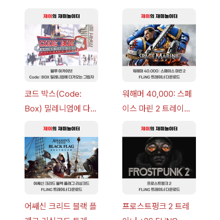
코드 박스(Code:
워해머 40,000: 스페
Box) 밀레니엄에 다가
이스 마린 2 트레이너
오는 그림자 이벤트 공
+7 FLiNG [v1.0-
략 [복각] | 블루 아카
v14.0+] 다운로드
이브
어쌔신 크리드 블랙 플
프로스트펑크 2 트레