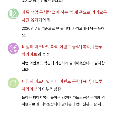
초기화 하는 방법은 없나요?
카톡 백업 톡서랍 없이 하는 법 새 폰으로 카카오톡
사진 옮기기
의
카
2026년 7월 기준으로 안 됩니다. 카카오에서 막은 듯해
요.
비밀의 미드나잇 파티 이벤트 공략 [복각] | 블루
아카이브
의
ㅇㅇ
이번 이벤트도 덕분에 가뿐하게 클리어했습니다. 감사합
니다.
비밀의 미드나잇 파티 이벤트 공략 [복각] | 블루
아카이브
의
이부키남편
돌아온 파마자복각 돌아온 EX아방가드르군은 수미카 명
치슛으로 잘 터뜨렸습니다 날더운데 컨디션관리 잘 하시
구 다음이벤트에서 뵐께용~