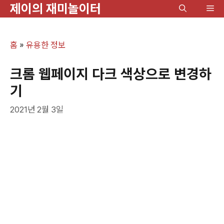
제이의 재미놀이터
컨
메
텐
뉴
츠
홈
»
유용한 정보
로
건
크롬 웹페이지 다크 색상으로 변경하
너
기
뛰
2021년 2월 3일
기