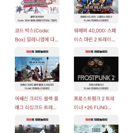
코드 박스(Code:
워해머 40,000: 스페
Box) 밀레니엄에 다가
이스 마린 2 트레이너
오는 그림자 이벤트 공
+7 FLiNG [v1.0-
략 [복각] | 블루 아카
v14.0+] 다운로드
이브
어쌔신 크리드 블랙 플
프로스트펑크 2 트레
래그 리싱크드 트레이
이너 +26 FLiNG
너 +30 FLiNG [v1.0-
[v1.0-v1.6.1+] 다운로
v1.0+] 다운로드
드