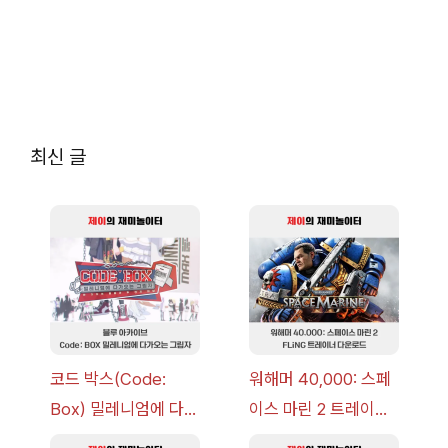
최신 글
코드 박스(Code:
워해머 40,000: 스페
Box) 밀레니엄에 다가
이스 마린 2 트레이너
오는 그림자 이벤트 공
+7 FLiNG [v1.0-