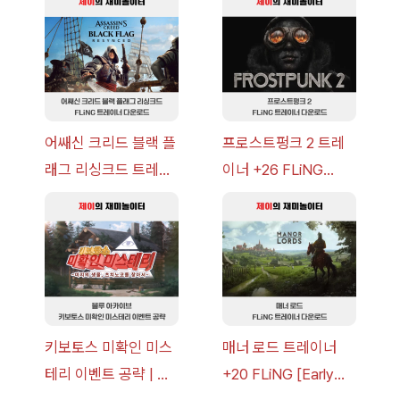
략 [복각] | 블루 아카
v14.0+] 다운로드
이브
어쌔신 크리드 블랙 플
프로스트펑크 2 트레
래그 리싱크드 트레이
이너 +26 FLiNG
너 +30 FLiNG [v1.0-
[v1.0-v1.6.1+] 다운로
v1.0+] 다운로드
드
키보토스 미확인 미스
매너 로드 트레이너
테리 이벤트 공략 | 블
+20 FLiNG [Early