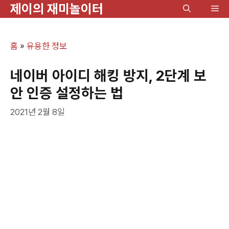
제이의 재미놀이터
컨
메
텐
뉴
츠
홈
»
유용한 정보
로
건
네이버 아이디 해킹 방지, 2단계 보
너
안 인증 설정하는 법
뛰
2021년 2월 8일
기