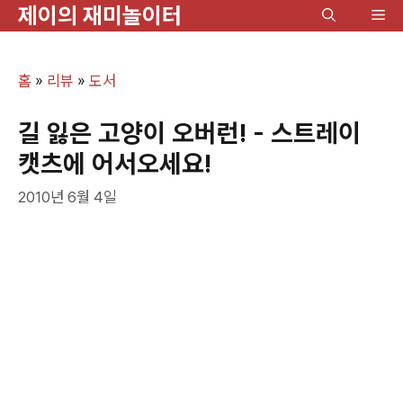
제이의 재미놀이터
컨
메
텐
뉴
츠
홈
»
리뷰
»
도서
로
건
길 잃은 고양이 오버런! - 스트레이
너
캣츠에 어서오세요!
뛰
2010년 6월 4일
기