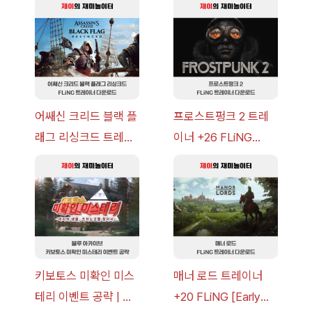
략 [복각] | 블루 아카
v14.0+] 다운로드
이브
어쌔신 크리드 블랙 플
프로스트펑크 2 트레
래그 리싱크드 트레이
이너 +26 FLiNG
너 +30 FLiNG [v1.0-
[v1.0-v1.6.1+] 다운로
v1.0+] 다운로드
드
키보토스 미확인 미스
매너 로드 트레이너
테리 이벤트 공략 | 블
+20 FLiNG [Early