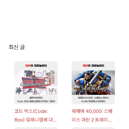
최신 글
코드 박스(Code:
워해머 40,000: 스페
Box) 밀레니엄에 다가
이스 마린 2 트레이너
오는 그림자 이벤트 공
+7 FLiNG [v1.0-