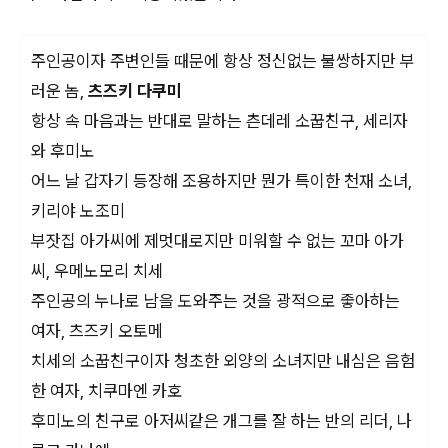
주인공이자 주변인들 때문에 항상 정신없는 불쌍하지만 부
러운 놈,
츠즈키 다쿠미
항상 속 마음과는 반대로 말하는 츤데레 소꿉친구, 세리자
와 후미노
어느 날 갑자기 등장해 조용하지만 뭔가 특이한 천재 소녀,
키리야 노조미
부잣집 아가씨에 제멋대로지만 미워할 수 없는 꼬마 아가
씨, 우메노모리 치세
주인공의 누나로 남을 도와주는 것을 광적으로 좋아하는
여자, 츠즈키 오토메
치세의 소꿉친구이자 청초한 외양의 소녀지만 내심은 음험
한 여자, 치쿠마엔 카호
후미노의 친구로 아저씨같은 개그를 잘 하는 반의 리더, 나