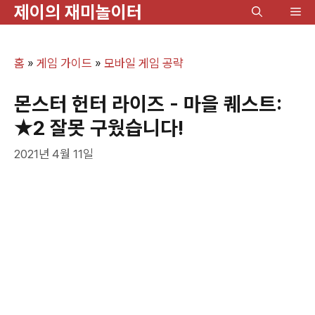
제이의 재미놀이터
컨
메
텐
뉴
츠
홈
»
게임 가이드
»
모바일 게임 공략
로
건
몬스터 헌터 라이즈 - 마을 퀘스트:
너
★2 잘못 구웠습니다!
뛰
2021년 4월 11일
기