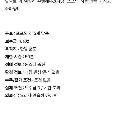
앞으로 더 열심히 수행해야겠다냥! 포포의 혀를 잔뜩 가지고
와라냥!
목표
: 포포의 혀 3개 납품
보수금
: 810z
목적지
: 한랭 군도
제한 시간
: 50분
생태 정보
: 몬스터 출현
환경 정보
: 대량 발생/증식 없음
수주/참가 조건
: 조건 없음
실패 조건
: 보수금 0 / 시간 초과
의뢰주
: 요리사 견습생 아이루