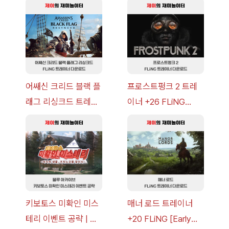
오는 그림자 이벤트 공
+7 FLiNG [v1.0-
략 [복각] | 블루 아카
v14.0+] 다운로드
이브
어쌔신 크리드 블랙 플
프로스트펑크 2 트레
래그 리싱크드 트레이
이너 +26 FLiNG
너 +30 FLiNG [v1.0-
[v1.0-v1.6.1+] 다운로
v1.0+] 다운로드
드
키보토스 미확인 미스
매너 로드 트레이너
테리 이벤트 공략 | 블
+20 FLiNG [Early