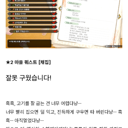
★2 마을 퀘스트 [채집]
잘못 구웠습니다!
흑흑, 고기를 잘 굽는 건 너무 어렵다냥…
너무 빨리 집으면 덜 익고, 진득하게 구우면 타 버린다냥… 흑
흑… 아직멀었다냥…