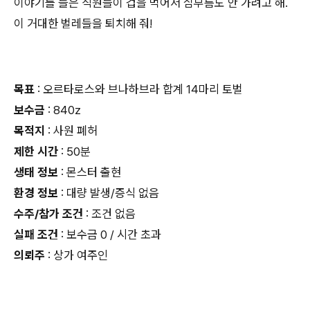
이야기를 들은 직원들이 겁을 먹어서 심부름도 안 가려고 해.
이 거대한 벌레들을 퇴치해 줘!
목표
: 오르타로스와 브나하브라 합계 14마리 토벌
보수금
: 840z
목적지
: 사원 폐허
제한 시간
: 50분
생태 정보
: 몬스터 출현
환경 정보
: 대량 발생/증식 없음
수주/참가 조건
: 조건 없음
실패 조건
: 보수금 0 / 시간 초과
의뢰주
: 상가 여주인