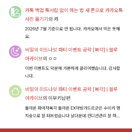
카톡 백업 톡서랍 없이 하는 법 새 폰으로 카카오톡
사진 옮기기
의
카
2026년 7월 기준으로 안 됩니다. 카카오에서 막은 듯해
요.
비밀의 미드나잇 파티 이벤트 공략 [복각] | 블루
아카이브
의
ㅇㅇ
이번 이벤트도 덕분에 가뿐하게 클리어했습니다. 감사합
니다.
비밀의 미드나잇 파티 이벤트 공략 [복각] | 블루
아카이브
의
이부키남편
돌아온 파마자복각 돌아온 EX아방가드르군은 수미카 명
치슛으로 잘 터뜨렸습니다 날더운데 컨디션관리 잘 하시
구 다음이벤트에서 뵐께용~