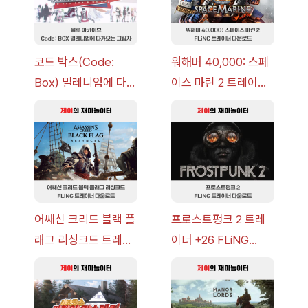
코드 박스(Code:
워해머 40,000: 스페
Box) 밀레니엄에 다가
이스 마린 2 트레이너
오는 그림자 이벤트 공
+7 FLiNG [v1.0-
략 [복각] | 블루 아카
v14.0+] 다운로드
이브
어쌔신 크리드 블랙 플
프로스트펑크 2 트레
래그 리싱크드 트레이
이너 +26 FLiNG
너 +30 FLiNG [v1.0-
[v1.0-v1.6.1+] 다운로
v1.0+] 다운로드
드