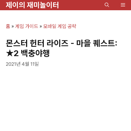
제이의 재미놀이터
컨
메
텐
뉴
츠
홈
»
게임 가이드
»
모바일 게임 공략
로
건
몬스터 헌터 라이즈 - 마을 퀘스트:
너
★2 백충야행
뛰
2021년 4월 11일
기