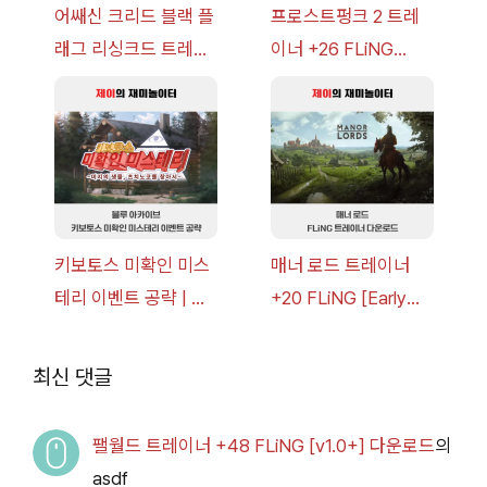
어쌔신 크리드 블랙 플
프로스트펑크 2 트레
래그 리싱크드 트레이
이너 +26 FLiNG
너 +30 FLiNG [v1.0-
[v1.0-v1.6.1+] 다운로
v1.0+] 다운로드
드
키보토스 미확인 미스
매너 로드 트레이너
테리 이벤트 공략 | 블
+20 FLiNG [Early
루 아카이브
Access
2026.07.14+] 다운로
최신 댓글
드
팰월드 트레이너 +48 FLiNG [v1.0+] 다운로드
의
asdf