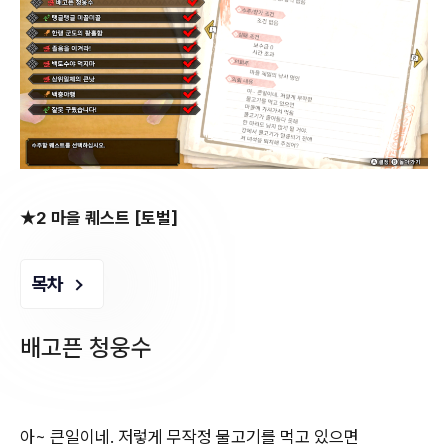
★2 마을 퀘스트 [토벌]
목차
배고픈 청웅수
아~ 큰일이네. 저렇게 무작정 물고기를 먹고 있으면