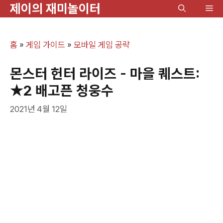
제이의 재미놀이터
컨
메
텐
뉴
츠
홈
»
게임 가이드
»
모바일 게임 공략
로
건
몬스터 헌터 라이즈 - 마을 퀘스트:
너
★2 배고픈 청웅수
뛰
2021년 4월 12일
기