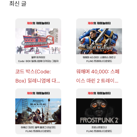
최신 글
코드 박스(Code:
워해머 40,000: 스페
Box) 밀레니엄에 다가
이스 마린 2 트레이너
오는 그림자 이벤트 공
+7 FLiNG [v1.0-
략 [복각] | 블루 아카
v14.0+] 다운로드
이브