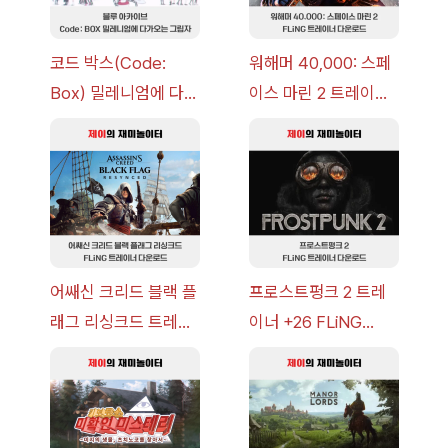
코드 박스(Code:
워해머 40,000: 스페
Box) 밀레니엄에 다가
이스 마린 2 트레이너
오는 그림자 이벤트 공
+7 FLiNG [v1.0-
략 [복각] | 블루 아카
v14.0+] 다운로드
이브
어쌔신 크리드 블랙 플
프로스트펑크 2 트레
래그 리싱크드 트레이
이너 +26 FLiNG
너 +30 FLiNG [v1.0-
[v1.0-v1.6.1+] 다운로
v1.0+] 다운로드
드