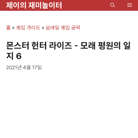
제이의 재미놀이터
컨
메
텐
뉴
츠
홈
»
게임 가이드
»
모바일 게임 공략
로
건
몬스터 헌터 라이즈 - 모래 평원의 일
너
지 6
뛰
2021년 4월 17일
기