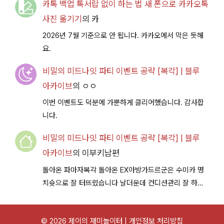
카톡 백업 톡서랍 없이 하는 법 새 폰으로 카카오톡
사진 옮기기
의
카
2026년 7월 기준으로 안 됩니다. 카카오에서 막은 듯해
요.
비밀의 미드나잇 파티 이벤트 공략 [복각] | 블루
아카이브
의
ㅇㅇ
이번 이벤트도 덕분에 가뿐하게 클리어했습니다. 감사합
니다.
비밀의 미드나잇 파티 이벤트 공략 [복각] | 블루
아카이브
의
이부키남편
돌아온 파마자복각 돌아온 EX아방가드르군은 수미카 명
치슛으로 잘 터뜨렸습니다 날더운데 컨디션관리 잘 하시
구 다음이벤트에서 뵐께용~
© 2026 제이의 재미놀이터 |
개인정보 처리방침