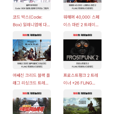
코드 박스(Code:
워해머 40,000: 스페
Box) 밀레니엄에 다가
이스 마린 2 트레이너
오는 그림자 이벤트 공
+7 FLiNG [v1.0-
략 [복각] | 블루 아카
v14.0+] 다운로드
이브
어쌔신 크리드 블랙 플
프로스트펑크 2 트레
래그 리싱크드 트레이
이너 +26 FLiNG
너 +30 FLiNG [v1.0-
[v1.0-v1.6.1+] 다운로
v1.0+] 다운로드
드