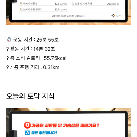
운동 시간 : 25분 55초
? 활동 시간 : 14분 32초
? 총 소비 칼로리 : 55.75kcal
?‍♂‍ 총 주행 거리 : 0.31km
오늘의 토막 지식