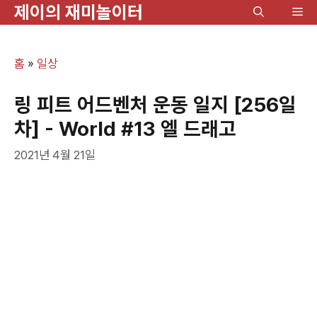
제이의 재미놀이터
컨
메
텐
뉴
츠
홈
»
일상
로
건
링 피트 어드벤처 운동 일지 [256일
너
차] - World #13 엘 드래고
뛰
2021년 4월 21일
기