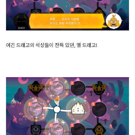
여긴 드래고의 석상들이 잔뜩 있던, 엘 드래고!