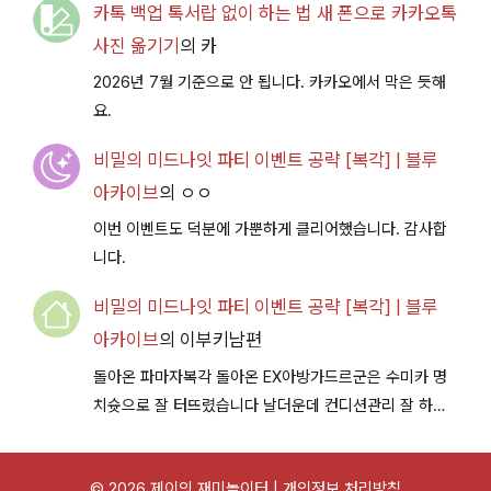
카톡 백업 톡서랍 없이 하는 법 새 폰으로 카카오톡
사진 옮기기
의
카
2026년 7월 기준으로 안 됩니다. 카카오에서 막은 듯해
요.
비밀의 미드나잇 파티 이벤트 공략 [복각] | 블루
아카이브
의
ㅇㅇ
이번 이벤트도 덕분에 가뿐하게 클리어했습니다. 감사합
니다.
비밀의 미드나잇 파티 이벤트 공략 [복각] | 블루
아카이브
의
이부키남편
돌아온 파마자복각 돌아온 EX아방가드르군은 수미카 명
치슛으로 잘 터뜨렸습니다 날더운데 컨디션관리 잘 하시
구 다음이벤트에서 뵐께용~
© 2026 제이의 재미놀이터 |
개인정보 처리방침