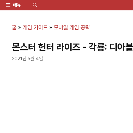
컨
메뉴
텐
츠
홈
»
게임 가이드
»
모바일 게임 공략
로
몬스터 헌터 라이즈 - 각룡: 디아
건
너
2021년 5월 4일
뛰
기