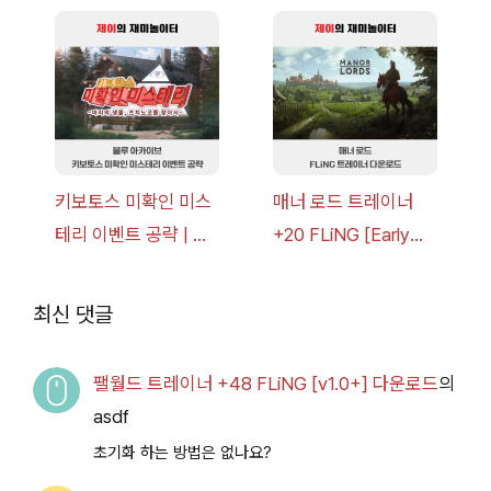
너 +30 FLiNG [v1.0-
[v1.0-v1.6.1+] 다운로
v1.0+] 다운로드
드
키보토스 미확인 미스
매너 로드 트레이너
테리 이벤트 공략 | 블
+20 FLiNG [Early
루 아카이브
Access
2026.07.14+] 다운로
최신 댓글
드
팰월드 트레이너 +48 FLiNG [v1.0+] 다운로드
의
asdf
초기화 하는 방법은 없나요?