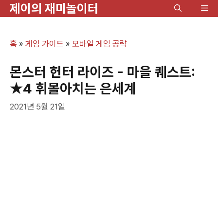
제이의 재미놀이터
컨
메
텐
뉴
츠
홈
»
게임 가이드
»
모바일 게임 공략
로
건
몬스터 헌터 라이즈 - 마을 퀘스트:
너
★4 휘몰아치는 은세계
뛰
2021년 5월 21일
기