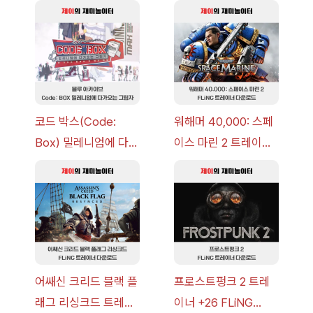
코드 박스(Code:
워해머 40,000: 스페
Box) 밀레니엄에 다가
이스 마린 2 트레이너
오는 그림자 이벤트 공
+7 FLiNG [v1.0-
략 [복각] | 블루 아카
v14.0+] 다운로드
이브
어쌔신 크리드 블랙 플
프로스트펑크 2 트레
래그 리싱크드 트레이
이너 +26 FLiNG