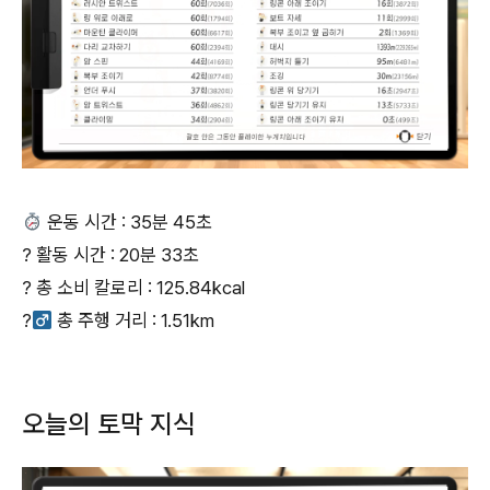
운동 시간 : 35분 45초
? 활동 시간 : 20분 33초
? 총 소비 칼로리 : 125.84kcal
?‍
총 주행 거리 : 1.51km
오늘의 토막 지식