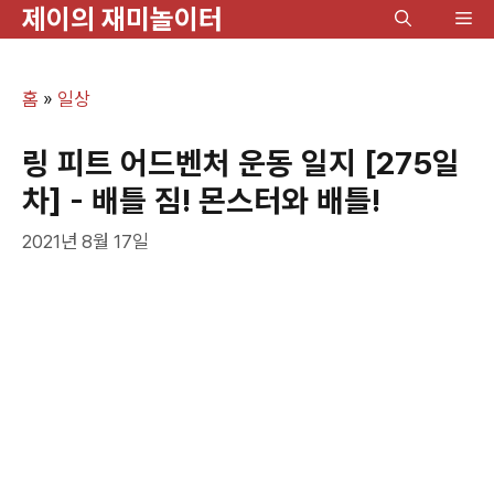
제이의 재미놀이터
컨
메
텐
뉴
츠
홈
»
일상
로
건
링 피트 어드벤처 운동 일지 [275일
너
차] - 배틀 짐! 몬스터와 배틀!
뛰
2021년 8월 17일
기