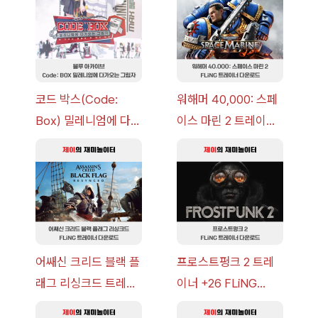
코드 박스(Code:
워해머 40,000: 스페
Box) 밀레니엄에 다가
이스 마린 2 트레이너
오는 그림자 이벤트 공
+7 FLiNG [v1.0-
략 [복각] | 블루 아카
v14.0+] 다운로드
이브
어쌔신 크리드 블랙 플
프로스트펑크 2 트레
래그 리싱크드 트레이
이너 +26 FLiNG
너 +30 FLiNG [v1.0-
[v1.0-v1.6.1+] 다운로