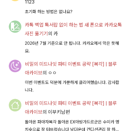
1123
초기화 하는 방법은 없나요?
카톡 백업 톡서랍 없이 하는 법 새 폰으로 카카오톡
사진 옮기기
의
카
2026년 7월 기준으로 안 됩니다. 카카오에서 막은 듯해
요.
비밀의 미드나잇 파티 이벤트 공략 [복각] | 블루
아카이브
의
ㅇㅇ
이번 이벤트도 덕분에 가뿐하게 클리어했습니다. 감사합
니다.
비밀의 미드나잇 파티 이벤트 공략 [복각] | 블루
아카이브
의
이부키남편
돌아온 파마자복각 돌아온 EX아방가드르군은 수미카 명
치슛으로 잘 터뜨렸습니다 날더운데 컨디션관리 잘 하시