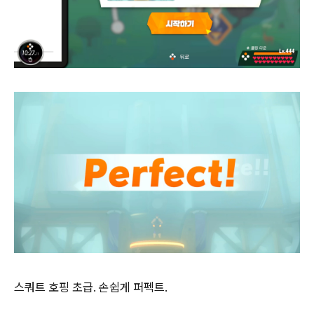
스쿼트 호핑 초급. 손쉽게 퍼펙트.