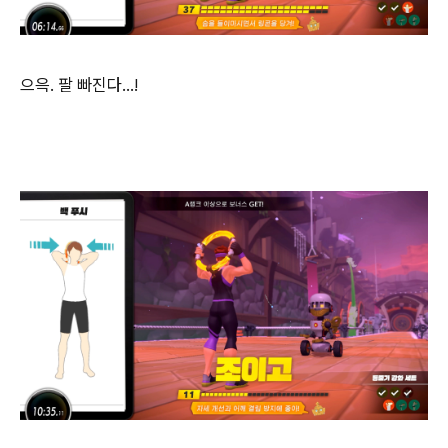
으윽. 팔 빠진다...!