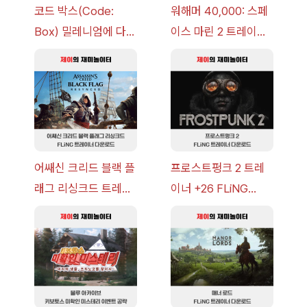
코드 박스(Code:
워해머 40,000: 스페
Box) 밀레니엄에 다가
이스 마린 2 트레이너
오는 그림자 이벤트 공
+7 FLiNG [v1.0-
략 [복각] | 블루 아카
v14.0+] 다운로드
이브
어쌔신 크리드 블랙 플
프로스트펑크 2 트레
래그 리싱크드 트레이
이너 +26 FLiNG
너 +30 FLiNG [v1.0-
[v1.0-v1.6.1+] 다운로
v1.0+] 다운로드
드