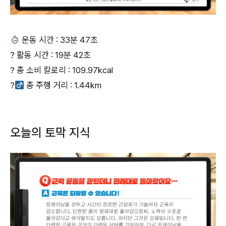
운동 시간 : 33분 47초
? 활동 시간 : 19분 42초
? 총 소비 칼로리 : 109.97kcal
?‍
총 주행 거리 : 1.44km
오늘의 토막 지식