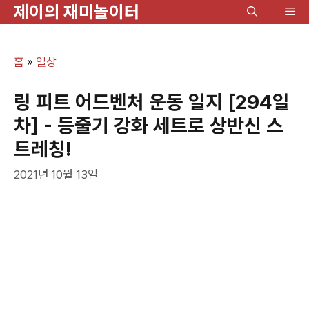
제이의 재미놀이터
컨
메
텐
뉴
츠
홈
»
일상
로
건
링 피트 어드벤처 운동 일지 [294일
너
차] - 등줄기 강화 세트로 상반신 스
뛰
트레칭!
기
2021년 10월 13일