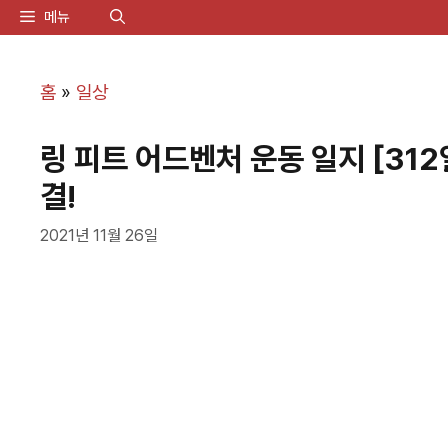
컨
메뉴
텐
츠
홈
»
일상
로
링 피트 어드벤처 운동 일지 [312
건
결!
너
뛰
2021년 11월 26일
기