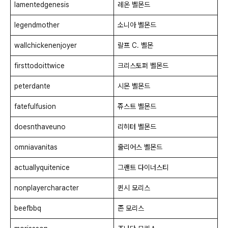
lamentedgenesis
레온 벨몬드
legendmother
소니아 벨몬드
wallchickenenjoyer
랄프 C. 벨몬
firsttodoittwice
크리스토퍼 벨몬드
peterdante
시몬 벨몬드
fatefulfusion
쥬스트 벨몬드
doesnthaveuno
리히터 벨몬드
omniavanitas
줄리어스 벨몬드
actuallyquitenice
그랜트 다이너스티
nonplayercharacter
퀸시 모리스
beefbbq
존 모리스