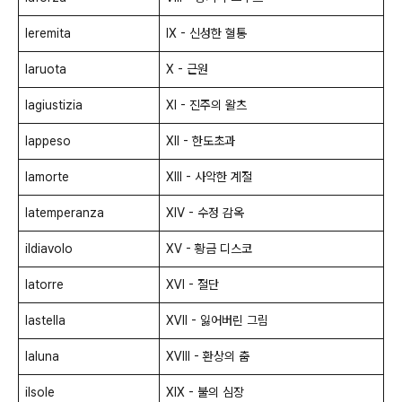
leremita
Ⅸ - 신성한 혈통
laruota
Ⅹ - 근원
lagiustizia
ⅩⅠ - 진주의 왈츠
lappeso
ⅩⅡ - 한도초과
lamorte
ⅩⅢ - 사악한 계절
latemperanza
ⅩⅣ - 수정 감옥
ildiavolo
ⅩⅤ - 황금 디스코
latorre
ⅩⅥ - 절단
lastella
ⅩⅦ - 잃어버린 그림
laluna
ⅩⅧ - 환상의 춤
ilsole
ⅩⅨ - 불의 심장