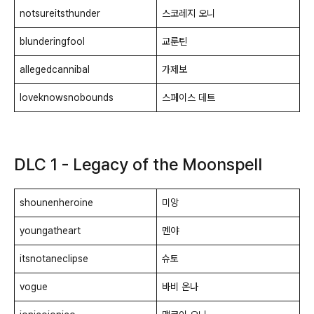
notsureitsthunder
스코레지 오니
blunderingfool
교룬틴
allegedcannibal
가제보
loveknowsnobounds
스페이스 데트
DLC 1 - Legacy of the Moonspell
shounenheroine
미앙
youngatheart
멘야
itsnotaneclipse
슈토
vogue
바비 온나