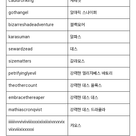
cauldronking
케레멧
gothangel
알마릭 스나이퍼
bizarreshadeadventure
블랙모어
karasuman
말파스
sewardzead
데스
sizematters
갈라모스
petrifyinglyevil
강력한 엘리자베스 바토리
theothercount
강력한 데스 올록스
embracethereaper
강력한 데스 데스
mathiascronqvist
강력한 데스 드라큘라
iiiiiiivvviviiviiiixxxixiixiiixivxvxvix
카오스
viixviiixixxxxxi