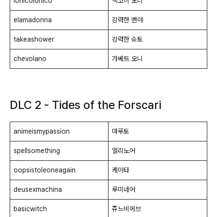
ionicoionico
맥코이 오니
elamadonna
강력한 멘야
takeashower
강력한 슈토
chevolano
가베트 오니
DLC 2 - Tides of the Forscari
animeismypassion
마루토
spellsomething
엘리노어
oopsistoleoneagain
케이타
deusexmachina
루미네어
basicwitch
쥬느비에브