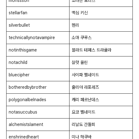
morissson
조나단 모리스
stellarfan
맥심 키신
silverbullet
헨리
technicallynotavampire
소마 쿠루스
notinthisgame
블라드 테페스 드라큘라
notachild
살럿 올린
bluecipher
사이파 벨네이드
botheredbybrother
줄리아 라포레즈
polygonalbelnades
캐리 페르난데스
notasuccubus
요코 벨네이드
alchemistslament
리날도 간돌피
enshrinedheart
미나 하쿠바