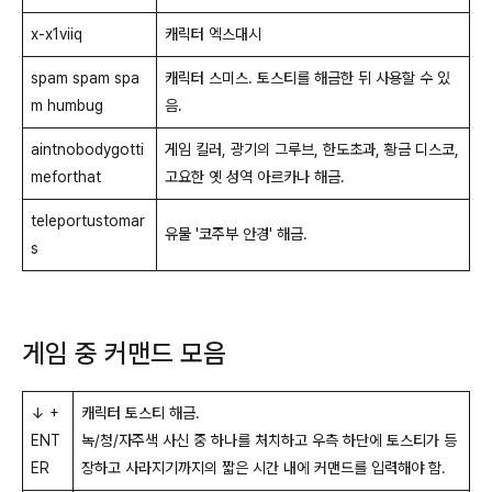
x-x1viiq
캐릭터 엑스대시
spam spam spa
캐릭터 스미스. 토스티를 해금한 뒤 사용할 수 있
m humbug
음.
aintnobodygotti
게임 킬러, 광기의 그루브, 한도초과, 황금 디스코,
meforthat
고요한 옛 성역 아르카나 해금.
teleportustomar
유물 '코주부 안경' 해금.
s
게임 중 커맨드 모음
↓ +
캐릭터 토스티 해금.
ENT
녹/청/자주색 사신 중 하나를 처치하고 우측 하단에 토스티가 등
ER
장하고 사라지기까지의 짧은 시간 내에 커맨드를 입력해야 함.