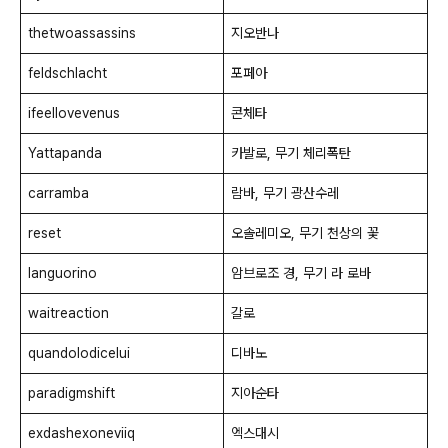
thetwoassassins
지오반나
feldschlacht
포페아
ifeellovevenus
콘체타
Yattapanda
카발로, 무기 체리폭탄
carramba
람바, 무기 광산수레
reset
오솔레미오, 무기 천상의 꽃
languorino
암브로조 경, 무기 라 로바
waitreaction
갈로
quandolodicelui
디바노
paradigmshift
지아순타
exdashexoneviiq
엑스대시