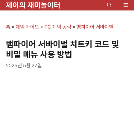
제이의 재미놀이터
컨
메
텐
뉴
츠
홈
»
게임 가이드
»
PC 게임 공략
»
뱀파이어 서바이벌
로
건
뱀파이어 서바이벌 치트키 코드 및
너
비밀 메뉴 사용 방법
뛰
2025년 5월 27일
기