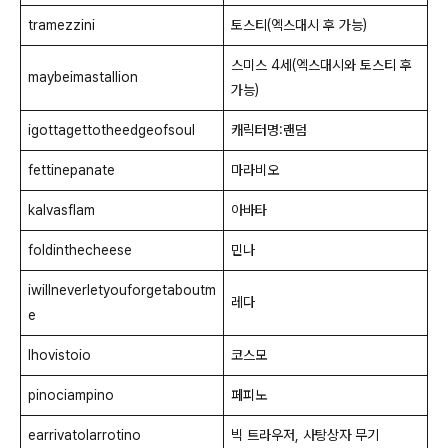
tramezzini
토스티(엑스대시 후 가능)
스미스 4세(엑스대시와 토스티 후
maybeimastallion
가능)
igottagettotheedgeofsoul
캐릭터명:랜덤
fettinepanate
마라비오
kalvasflam
아바타
foldinthecheese
민나
iwillneverletyouforgetaboutm
레다
e
lhovistoio
코스모
pinociampino
페피노
earrivatolarrotino
빅 트라우저, 사탕상자 무기