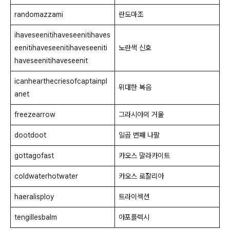
randomazzami
란도마조
ihaveseenitihaveseenitihaves
eenitihaveseenitihaveseeniti
노란색 신호
haveseenitihaveseenit
icanhearthecriesofcaptainpl
위대한 복음
anet
freezearrow
그라시아의 거울
dootdoot
일곱 번째 나팔
gottagofast
카오스 말라카이트
coldwaterhotwater
카오스 로잘리아
haeralisploy
트라이섹션
tengillesbalm
아포플렉시