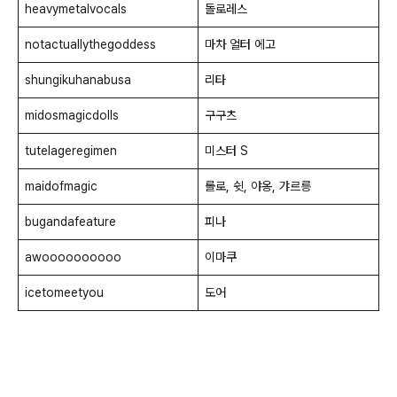
heavymetalvocals
돌로레스
notactuallythegoddess
마차 얼터 에고
shungikuhanabusa
리타
midosmagicdolls
구구츠
tutelageregimen
미스터 S
maidofmagic
롤로, 쉿, 야옹, 갸르릉
bugandafeature
피나
awoooooooooo
이마쿠
icetomeetyou
도어