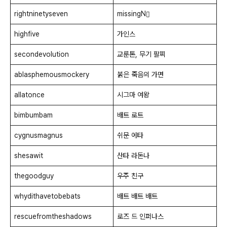
rightninetyseven
missingN▯
highfive
가인스
secondevolution
교룬톤, 무기 팔찌
ablasphemousmockery
붉은 죽음의 가면
allatonce
시그마 여왕
bimbumbam
배트 로트
cygnusmagnus
쉬문 에타
shesawit
산타 라돈나
thegoodguy
우주 친구
whydithavetobebats
배트 배트 배트
rescuefromtheshadows
로즈 드 인퍼나스