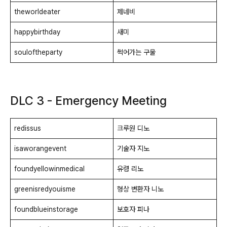
theworldeater
제네비
happybirthday
새미
souloftheparty
썩어가는 구울
DLC 3 - Emergency Meeting
redissus
크루원 디노
isaworangevent
기술자 지노
foundyellowinmedical
유령 리노
greenisredyouisme
형상 변환자 니노
foundblueinstorage
보호자 피나