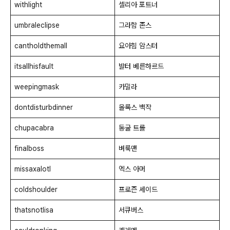
withlight
셀리아 포트너
umbraleclipse
그라함 존스
cantholdthemall
요아힘 암스터
itsallhisfault
발터 베른하르드
weepingmask
카밀라
dontdisturbdinner
올록스 백작
chupacabra
동굴 트롤
finalboss
벼룩맨
missaxalotl
엑스 아머
coldshoulder
프로즌 셰이드
thatsnotlisa
서큐버스