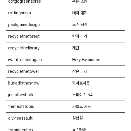
dotgogreenacres
푸른 초원
rottingpizza
뼈의 대지
peakgamedesign
보스 러쉬
recycletheforest
박쥐 나라
recyclethelibrary
계단
iwanttoseeitagain
Holy Forbidden
recyclethetower
작은 다리
buriedinthesnow
화이트아웃
jumptheshark
스페이스 54
thenextstopis
카를로 카트
divineassault
실험실
forbiddenbox
룸 1665