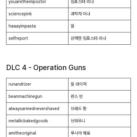
youaretheimpostor
임포스터 리나
sciencepink
과학자 미나
haaayimpasta
말
selfreport
강력한 임포스터 리나
DLC 4 - Operation Guns
runandrizer
빌 라이저
beanmachinegun
렌스 빈
alwaysarmednevershaved
브레드 팡
metallicbakedgoods
브라우니
amitheoriginal
루시아 제로