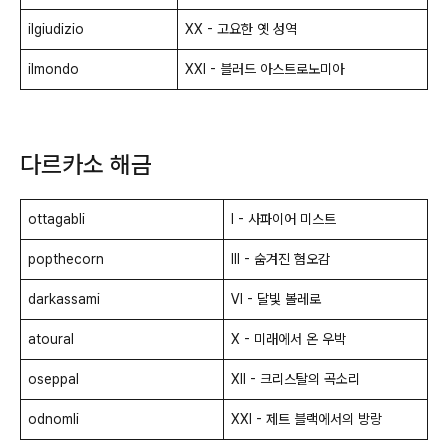
ilgiudizio
ⅩⅩ - 고요한 옛 성역
ilmondo
ⅩⅩⅠ - 블러드 아스트로노미아
다르카소 해금
ottagabli
Ⅰ - 사파이어 미스트
popthecorn
Ⅲ - 숨겨진 혐오감
darkassami
Ⅵ - 달빛 볼레로
atoural
Ⅹ - 미래에서 온 우박
oseppal
ⅩⅡ - 크리스탈의 곡소리
odnomli
ⅩⅩⅠ - 제트 블랙에서의 방랑