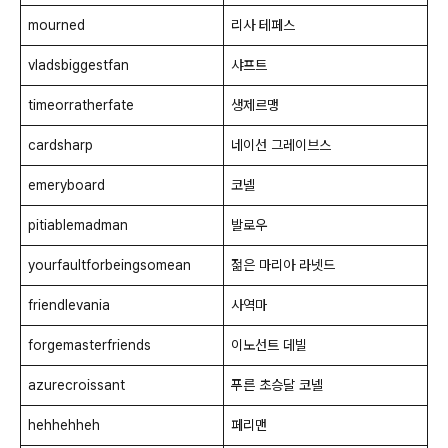
mourned
리사 테페스
vladsbiggestfan
샤프트
timeorratherfate
생제르맹
cardsharp
네이선 그레이브스
emeryboard
코넬
pitiablemadman
발로우
yourfaultforbeingsomean
젊은 마리아 라넷드
friendlevania
사역마
forgemasterfriends
이노선트 데빌
azurecroissant
푸른 초승달 코넬
hehhehheh
페리맨