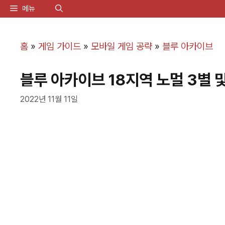
컨
메뉴
텐
츠
홈
»
게임 가이드
»
모바일 게임 공략
»
블루 아카이브
로
블루 아카이브 18지역 노멀 3별 
건
너
2022년 11월 11일
뛰
기