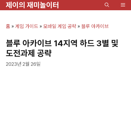
제이의 재미놀이터
컨
메
텐
뉴
츠
홈
»
게임 가이드
»
모바일 게임 공략
»
블루 아카이브
로
건
블루 아카이브 14지역 하드 3별 및
너
도전과제 공략
뛰
2023년 2월 26일
기