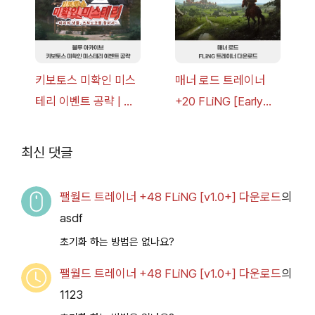
키보토스 미확인 미스
매너 로드 트레이너
테리 이벤트 공략 | 블
+20 FLiNG [Early
루 아카이브
Access
2026.07.14+] 다운로
최신 댓글
드
팰월드 트레이너 +48 FLiNG [v1.0+] 다운로드
의
asdf
초기화 하는 방법은 없나요?
팰월드 트레이너 +48 FLiNG [v1.0+] 다운로드
의
1123