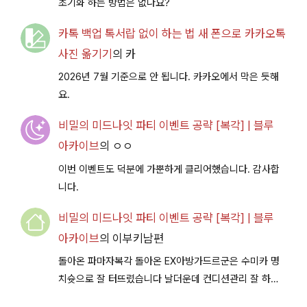
초기화 하는 방법은 없나요?
카톡 백업 톡서랍 없이 하는 법 새 폰으로 카카오톡
사진 옮기기
의
카
2026년 7월 기준으로 안 됩니다. 카카오에서 막은 듯해
요.
비밀의 미드나잇 파티 이벤트 공략 [복각] | 블루
아카이브
의
ㅇㅇ
이번 이벤트도 덕분에 가뿐하게 클리어했습니다. 감사합
니다.
비밀의 미드나잇 파티 이벤트 공략 [복각] | 블루
아카이브
의
이부키남편
돌아온 파마자복각 돌아온 EX아방가드르군은 수미카 명
치슛으로 잘 터뜨렸습니다 날더운데 컨디션관리 잘 하시
구 다음이벤트에서 뵐께용~