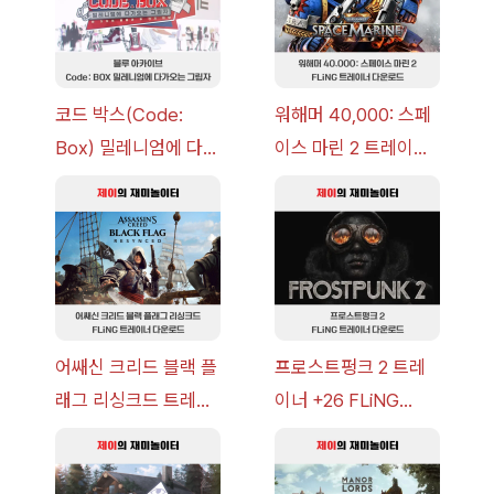
코드 박스(Code:
워해머 40,000: 스페
Box) 밀레니엄에 다가
이스 마린 2 트레이너
오는 그림자 이벤트 공
+7 FLiNG [v1.0-
략 [복각] | 블루 아카
v14.0+] 다운로드
이브
어쌔신 크리드 블랙 플
프로스트펑크 2 트레
래그 리싱크드 트레이
이너 +26 FLiNG
너 +30 FLiNG [v1.0-
[v1.0-v1.6.1+] 다운로
v1.0+] 다운로드
드