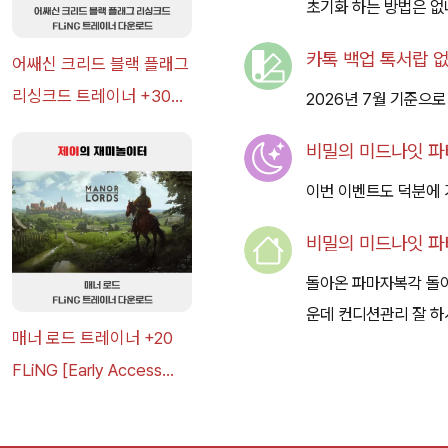
초기화 하는 방법은 없
카톡 백업 톡서랍 없
어쌔신 크리드 블랙 플래그
리싱크드 트레이너 +30
2026년 7월 기준으로
FLiNG [v1.0-v1.0+] 다운
비밀의 미드나잇 파티
로드
이번 이벤트도 덕분에 
비밀의 미드나잇 파티
돌아온 파마자복각 돌
운데 컨디션관리 잘 
매너 로드 트레이너 +20
FLiNG [Early Access
2026.07.14+] 다운로드