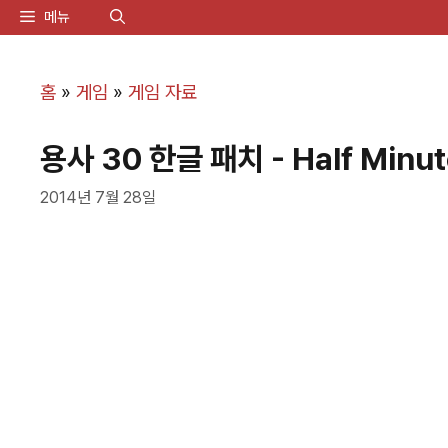
컨
메뉴
텐
츠
홈
»
게임
»
게임 자료
로
용사 30 한글 패치 - Half Minut
건
너
2014년 7월 28일
뛰
기