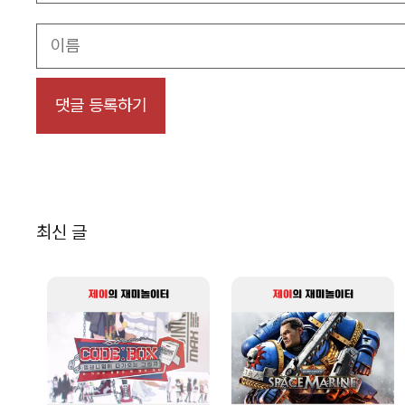
이
름
최신 글