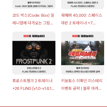
코드 박스(Code: Box) 밀
워해머 40,000: 스페이스
레니엄에 다가오는 그림자
마린 2 트레이너 +7
이벤트 공략 [복각] | 블루
FLiNG [v1.0-v14.0+] 다
아카이브
운로드
프로스트펑크 2 트레이너
키보토스 미확인 미스테리
+26 FLiNG [v1.0-v1.6.1+]
이벤트 공략 | 블루 아카이
다운로드
브