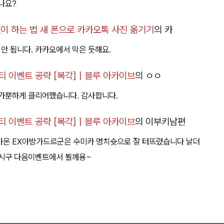
나요?
이 하는 법 새 폰으로 카카오톡 사진 옮기기
의
카
 안 됩니다. 카카오에서 막은 듯해요.
 이벤트 공략 [복각] | 블루 아카이브
의
ㅇㅇ
가뿐하게 클리어했습니다. 감사합니다.
 이벤트 공략 [복각] | 블루 아카이브
의
이부키남편
아온 EX아방가드르군은 수미카 명치슛으로 잘 터뜨렸습니다 날더
하시구 다음이벤트에서 뵐께용~