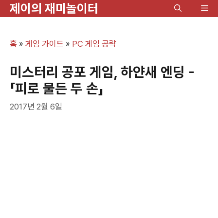
제이의 재미놀이터
컨
메
텐
뉴
츠
홈
»
게임 가이드
»
PC 게임 공략
로
건
미스터리 공포 게임, 하얀새 엔딩 -
너
「피로 물든 두 손」
뛰
2017년 2월 6일
기