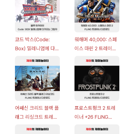
코드 박스(Code:
워해머 40,000: 스페
Box) 밀레니엄에 다가
이스 마린 2 트레이너
오는 그림자 이벤트 공
+7 FLiNG [v1.0-
략 [복각] | 블루 아카
v14.0+] 다운로드
이브
어쌔신 크리드 블랙 플
프로스트펑크 2 트레
래그 리싱크드 트레이
이너 +26 FLiNG
너 +30 FLiNG [v1.0-
[v1.0-v1.6.1+] 다운로