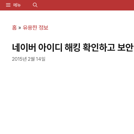
컨
메뉴
텐
츠
홈
»
유용한 정보
로
네이버 아이디 해킹 확인하고 보
건
너
2015년 2월 14일
뛰
기