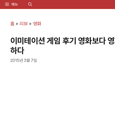
컨
메뉴
텐
츠
홈
»
리뷰
»
영화
로
이미테이션 게임 후기 영화보다 영화
건
하다
너
뛰
2015년 3월 7일
기