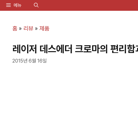
컨
메뉴
텐
츠
홈
»
리뷰
»
제품
로
레이저 데스에더 크로마의 편리함
건
너
2015년 6월 16일
뛰
기