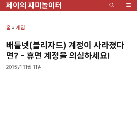
제이의 재미놀이터
컨
메
텐
뉴
츠
홈
»
게임
로
건
배틀넷(블리자드) 계정이 사라졌다
너
면? - 휴면 계정을 의심하세요!
뛰
2015년 11월 11일
기