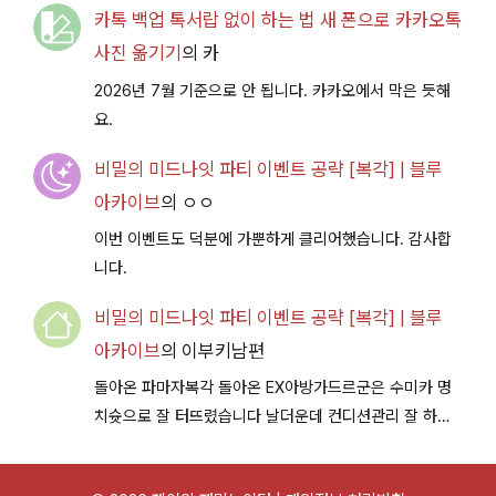
카톡 백업 톡서랍 없이 하는 법 새 폰으로 카카오톡
사진 옮기기
의
카
2026년 7월 기준으로 안 됩니다. 카카오에서 막은 듯해
요.
비밀의 미드나잇 파티 이벤트 공략 [복각] | 블루
아카이브
의
ㅇㅇ
이번 이벤트도 덕분에 가뿐하게 클리어했습니다. 감사합
니다.
비밀의 미드나잇 파티 이벤트 공략 [복각] | 블루
아카이브
의
이부키남편
돌아온 파마자복각 돌아온 EX아방가드르군은 수미카 명
치슛으로 잘 터뜨렸습니다 날더운데 컨디션관리 잘 하시
구 다음이벤트에서 뵐께용~