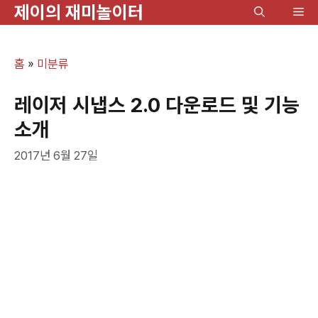
제이의 재미놀이터
컨
메
텐
뉴
츠
홈
»
미분류
로
건
레이저 시냅스 2.0 다운로드 및 기능
너
소개
뛰
2017년 6월 27일
기