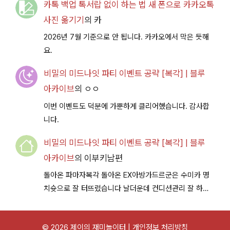
카톡 백업 톡서랍 없이 하는 법 새 폰으로 카카오톡
사진 옮기기
의
카
2026년 7월 기준으로 안 됩니다. 카카오에서 막은 듯해
요.
비밀의 미드나잇 파티 이벤트 공략 [복각] | 블루
아카이브
의
ㅇㅇ
이번 이벤트도 덕분에 가뿐하게 클리어했습니다. 감사합
니다.
비밀의 미드나잇 파티 이벤트 공략 [복각] | 블루
아카이브
의
이부키남편
돌아온 파마자복각 돌아온 EX아방가드르군은 수미카 명
치슛으로 잘 터뜨렸습니다 날더운데 컨디션관리 잘 하시
구 다음이벤트에서 뵐께용~
© 2026 제이의 재미놀이터 |
개인정보 처리방침