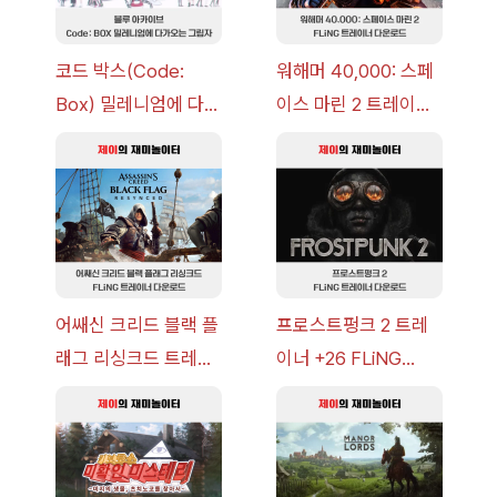
코드 박스(Code:
워해머 40,000: 스페
Box) 밀레니엄에 다가
이스 마린 2 트레이너
오는 그림자 이벤트 공
+7 FLiNG [v1.0-
략 [복각] | 블루 아카
v14.0+] 다운로드
이브
어쌔신 크리드 블랙 플
프로스트펑크 2 트레
래그 리싱크드 트레이
이너 +26 FLiNG
너 +30 FLiNG [v1.0-
[v1.0-v1.6.1+] 다운로
v1.0+] 다운로드
드