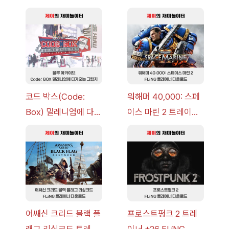
코드 박스(Code:
워해머 40,000: 스페
Box) 밀레니엄에 다가
이스 마린 2 트레이너
오는 그림자 이벤트 공
+7 FLiNG [v1.0-
략 [복각] | 블루 아카
v14.0+] 다운로드
이브
어쌔신 크리드 블랙 플
프로스트펑크 2 트레