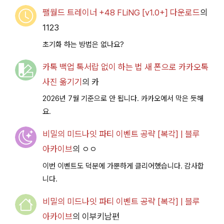
팰월드 트레이너 +48 FLiNG [v1.0+] 다운로드
의
1123
초기화 하는 방법은 없나요?
카톡 백업 톡서랍 없이 하는 법 새 폰으로 카카오톡
사진 옮기기
의
카
2026년 7월 기준으로 안 됩니다. 카카오에서 막은 듯해
요.
비밀의 미드나잇 파티 이벤트 공략 [복각] | 블루
아카이브
의
ㅇㅇ
이번 이벤트도 덕분에 가뿐하게 클리어했습니다. 감사합
니다.
비밀의 미드나잇 파티 이벤트 공략 [복각] | 블루
아카이브
의
이부키남편