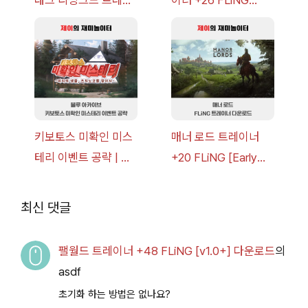
래그 리싱크드 트레이
이너 +26 FLiNG
너 +30 FLiNG [v1.0-
[v1.0-v1.6.1+] 다운로
v1.0+] 다운로드
드
키보토스 미확인 미스
매너 로드 트레이너
테리 이벤트 공략 | 블
+20 FLiNG [Early
루 아카이브
Access
2026.07.14+] 다운로
최신 댓글
드
팰월드 트레이너 +48 FLiNG [v1.0+] 다운로드
의
asdf
초기화 하는 방법은 없나요?