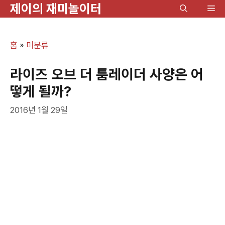
제이의 재미놀이터
컨
메
텐
뉴
츠
홈
»
미분류
로
건
라이즈 오브 더 툼레이더 사양은 어
너
떻게 될까?
뛰
2016년 1월 29일
기